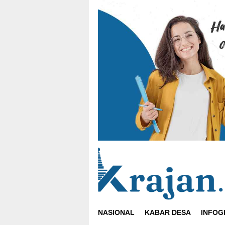
Loncat
ke
konten
NASIONAL
KABAR DESA
INFOG