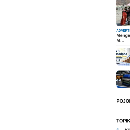
ADVERT
Mengen
M…
POJO
TOPI