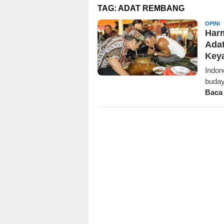
TAG:
ADAT REMBANG
K
OPINI
Harm
Adat
Keya
Indon
buday
Baca