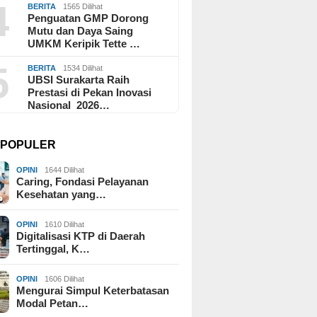
4
BERITA
1565 Dilihat
Penguatan GMP Dorong
Mutu dan Daya Saing
UMKM Keripik Tette …
5
BERITA
1534 Dilihat
UBSI Surakarta Raih
Prestasi di Pekan Inovasi
Nasional 2026…
I POPULER
OPINI
1644 Dilihat
Caring, Fondasi Pelayanan
Kesehatan yang…
OPINI
1610 Dilihat
Digitalisasi KTP di Daerah
Tertinggal, K…
OPINI
1606 Dilihat
Mengurai Simpul Keterbatasan
Modal Petan…