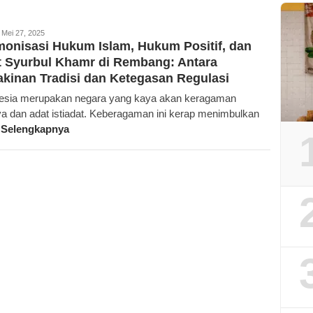
rajan.id
Mei 27, 2025
onisasi Hukum Islam, Hukum Positif, dan
 Syurbul Khamr di Rembang: Antara
kinan Tradisi dan Ketegasan Regulasi
esia merupakan negara yang kaya akan keragaman
a dan adat istiadat. Keberagaman ini kerap menimbulkan
 Selengkapnya