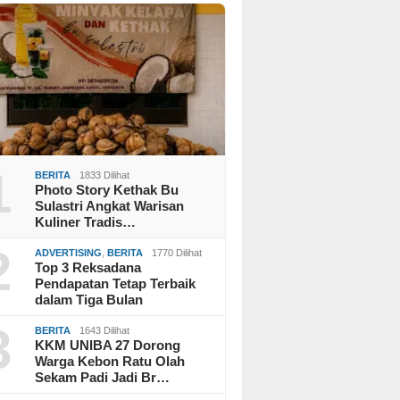
1
BERITA
1833 Dilihat
Photo Story Kethak Bu
Sulastri Angkat Warisan
Kuliner Tradis…
2
ADVERTISING
,
BERITA
1770 Dilihat
Top 3 Reksadana
Pendapatan Tetap Terbaik
dalam Tiga Bulan
3
BERITA
1643 Dilihat
KKM UNIBA 27 Dorong
Warga Kebon Ratu Olah
Sekam Padi Jadi Br…