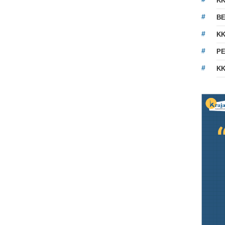
K
BE
KK
PE
KK