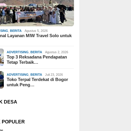
ISING
,
BERITA
Agustus 5, 2026
al Layanan MIW Travel Solo untuk
ADVERTISING
,
BERITA
Agustus 2, 2026
Top 3 Reksadana Pendapatan
Tetap Terbaik…
ADVERTISING
,
BERITA
Juli 23, 2026
Toko Terpal Terdekat di Bogor
untuk Peng…
K DESA
K POPULER