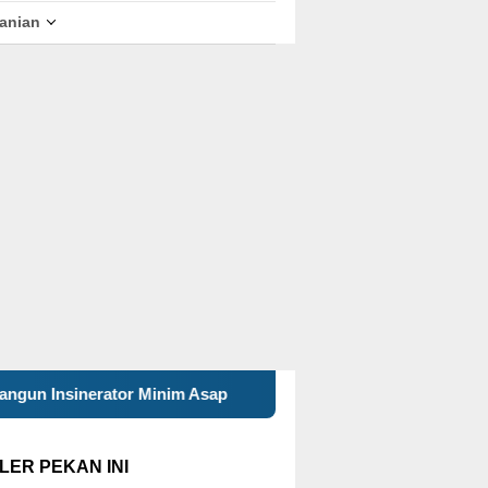
tanian
Minim Asap
Mahasiswa KKN 29 UINSA Perbarui Website 
LER PEKAN INI