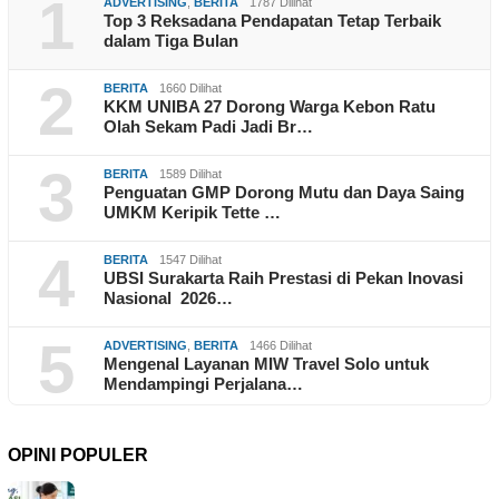
1
ADVERTISING
,
BERITA
1787 Dilihat
Top 3 Reksadana Pendapatan Tetap Terbaik
dalam Tiga Bulan
2
BERITA
1660 Dilihat
KKM UNIBA 27 Dorong Warga Kebon Ratu
Olah Sekam Padi Jadi Br…
3
BERITA
1589 Dilihat
Penguatan GMP Dorong Mutu dan Daya Saing
UMKM Keripik Tette …
4
BERITA
1547 Dilihat
UBSI Surakarta Raih Prestasi di Pekan Inovasi
Nasional 2026…
5
ADVERTISING
,
BERITA
1466 Dilihat
Mengenal Layanan MIW Travel Solo untuk
Mendampingi Perjalana…
OPINI POPULER