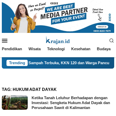
Loncat
ke
konten
Menu
Mobile
Pendidikan
Wisata
Teknologi
Kesehatan
Budaya
an Sampah Terbuka, KKN 120 dan Warga Pancuran Gotong Royo
Trending
TAG:
HUKUM ADAT DAYAK
Ketika Tanah Leluhur Berhadapan dengan
Investasi: Sengketa Hukum Adat Dayak dan
Perusahaan Sawit di Kalimantan