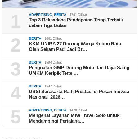
1
ADVERTISING
,
BERITA
1791 Dilihat
Top 3 Reksadana Pendapatan Tetap Terbaik
dalam Tiga Bulan
2
BERITA
1661 Dilihat
KKM UNIBA 27 Dorong Warga Kebon Ratu
Olah Sekam Padi Jadi Br…
3
BERITA
1594 Dilihat
Penguatan GMP Dorong Mutu dan Daya Saing
UMKM Keripik Tette …
4
BERITA
1547 Dilihat
UBSI Surakarta Raih Prestasi di Pekan Inovasi
Nasional 2026…
5
ADVERTISING
,
BERITA
1470 Dilihat
Mengenal Layanan MIW Travel Solo untuk
Mendampingi Perjalana…