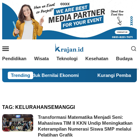
Loncat
ke
konten
Menu
Mobile
Pendidikan
Wisata
Teknologi
Kesehatan
Budaya
oduk Bernilai Ekonomi
Trending
Kurangi Pembakaran Sampah Ter
TAG:
KELURAHANSEMANGGI
Transformasi Matematika Menjadi Seni:
Mahasiswa TIM II KKN Undip Meningkatkan
Keterampilan Numerasi Siswa SMP melalui
Pelatihan Grafik