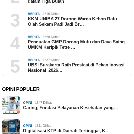
dalam Tiga Bulan
3
BERITA
1645 Dilihat
KKM UNIBA 27 Dorong Warga Kebon Ratu
Olah Sekam Padi Jadi Br…
4
BERITA
1568 Dilihat
Penguatan GMP Dorong Mutu dan Daya Saing
UMKM Keripik Tette …
5
BERITA
1537 Dilihat
UBSI Surakarta Raih Prestasi di Pekan Inovasi
Nasional 2026…
OPINI POPULER
OPINI
1647 Dilihat
Caring, Fondasi Pelayanan Kesehatan yang…
OPINI
1611 Dilihat
Digitalisasi KTP di Daerah Tertinggal, K…