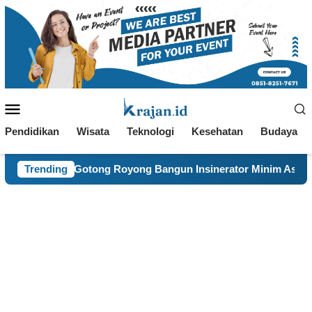
Loncat
ke
konten
Menu
Mobile
Pendidikan
Wisata
Teknologi
Kesehatan
Budaya
an Gotong Royong Bangun Insinerator Minim Asap
Trending
Maha