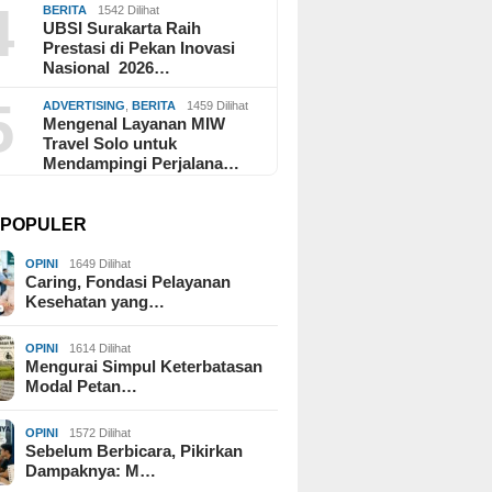
4
BERITA
1542 Dilihat
UBSI Surakarta Raih
Prestasi di Pekan Inovasi
Nasional 2026…
5
ADVERTISING
,
BERITA
1459 Dilihat
Mengenal Layanan MIW
Travel Solo untuk
Mendampingi Perjalana…
I POPULER
OPINI
1649 Dilihat
Caring, Fondasi Pelayanan
Kesehatan yang…
OPINI
1614 Dilihat
Mengurai Simpul Keterbatasan
Modal Petan…
OPINI
1572 Dilihat
Sebelum Berbicara, Pikirkan
Dampaknya: M…