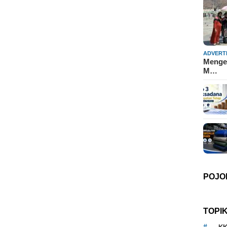
ADVERT
Mengen
M…
POJO
TOPI