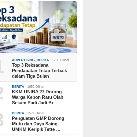
1
ADVERTISING
,
BERITA
1780 Dilihat
Top 3 Reksadana
Pendapatan Tetap Terbaik
dalam Tiga Bulan
2
BERITA
1652 Dilihat
KKM UNIBA 27 Dorong
Warga Kebon Ratu Olah
Sekam Padi Jadi Br…
3
BERITA
1571 Dilihat
Penguatan GMP Dorong
Mutu dan Daya Saing
UMKM Keripik Tette …