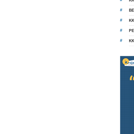
K
BE
KK
PE
KK