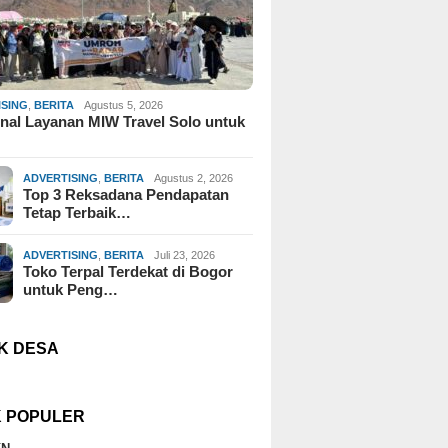
ISING
,
BERITA
Agustus 5, 2026
al Layanan MIW Travel Solo untuk
ADVERTISING
,
BERITA
Agustus 2, 2026
Top 3 Reksadana Pendapatan
Tetap Terbaik…
ADVERTISING
,
BERITA
Juli 23, 2026
Toko Terpal Terdekat di Bogor
untuk Peng…
K DESA
K POPULER