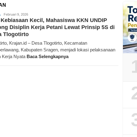
AN
Redaksi
A
Februari 9, 2026
 Kebiasaan Kecil, Mahasiswa KKN UNDIP
Krajan.id
ng Disiplin Kerja Petani Lewat Prinsip 5S di
 Tlogotirto
tirto, Krajan.id – Desa Tlogotirto, Kecamatan
rlawang, Kabupaten Sragen, menjadi lokasi pelaksanaan
h Kerja Nyata
Baca Selengkapnya