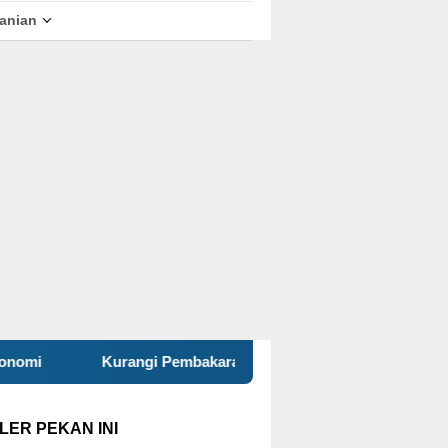
tanian
ngi Pembakaran Sampah Terbuka, KKN 120 dan Warga Pancuran
LER PEKAN INI