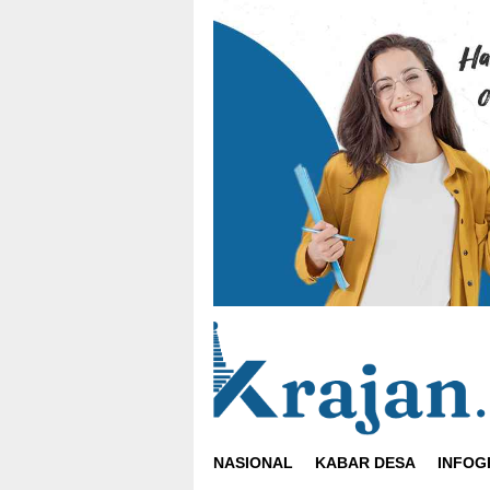
Loncat
ke
konten
NASIONAL
KABAR DESA
INFOG