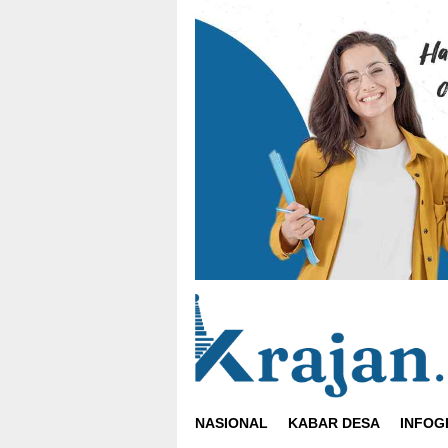
Loncat
ke
konten
NASIONAL
KABAR DESA
INFOG