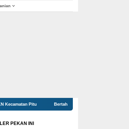
tanian
Bertahan Sejak 1977, BBK 8 UNAIR Bantu Bangun Ident
LER PEKAN INI