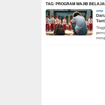
TAG:
PROGRAM WAJIB BELAJA
R
OPINI
Daru
Tan
Tingg
perma
meru