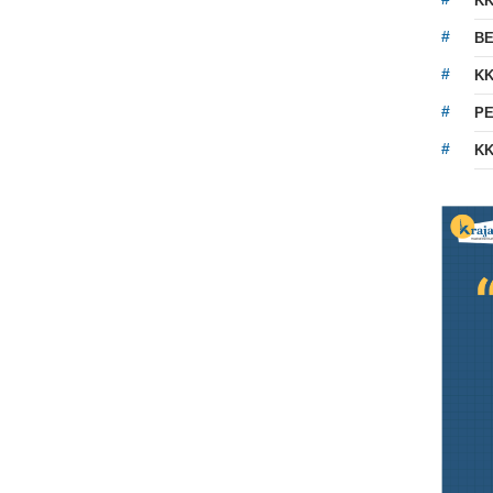
K
BE
KK
PE
KK