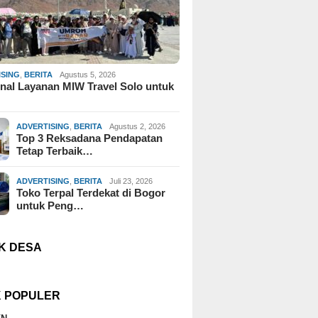
ISING
,
BERITA
Agustus 5, 2026
al Layanan MIW Travel Solo untuk
ADVERTISING
,
BERITA
Agustus 2, 2026
Top 3 Reksadana Pendapatan
Tetap Terbaik…
ADVERTISING
,
BERITA
Juli 23, 2026
Toko Terpal Terdekat di Bogor
untuk Peng…
K DESA
K POPULER