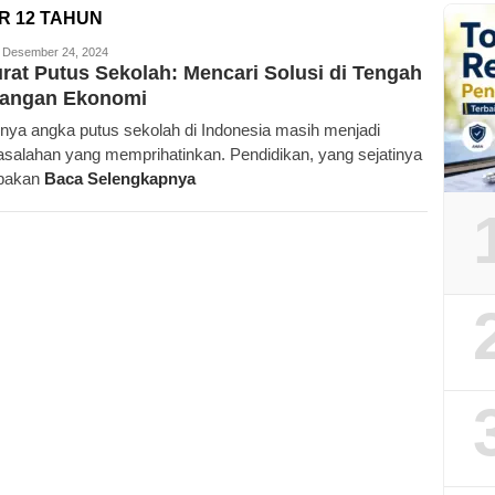
R 12 TAHUN
edaksi
Desember 24, 2024
rat Putus Sekolah: Mencari Solusi di Tengah
tangan Ekonomi
inya angka putus sekolah di Indonesia masih menjadi
salahan yang memprihatinkan. Pendidikan, yang sejatinya
pakan
Baca Selengkapnya