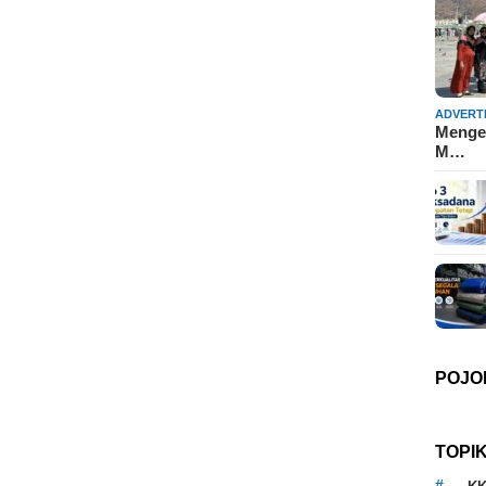
ADVERT
Mengen
M…
POJO
TOPI