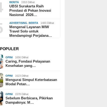
4
BERITA
1553 Dilihat
UBSI Surakarta Raih
Prestasi di Pekan Inovasi
Nasional 2026…
5
ADVERTISING
,
BERITA
1483 Dilihat
Mengenal Layanan MIW
Travel Solo untuk
Mendampingi Perjalana…
I POPULER
OPINI
1656 Dilihat
Caring, Fondasi Pelayanan
Kesehatan yang…
OPINI
1623 Dilihat
Mengurai Simpul Keterbatasan
Modal Petan…
OPINI
1578 Dilihat
Sebelum Berbicara, Pikirkan
Dampaknya: M…