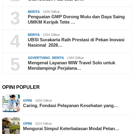
3
BERITA
1599 Dilihat
Penguatan GMP Dorong Mutu dan Daya Saing
UMKM Keripik Tette …
4
BERITA
1554 Dilihat
UBSI Surakarta Raih Prestasi di Pekan Inovasi
Nasional 2026…
5
ADVERTISING
,
BERITA
1484 Dilihat
Mengenal Layanan MIW Travel Solo untuk
Mendampingi Perjalana…
OPINI POPULER
OPINI
1656 Dilihat
Caring, Fondasi Pelayanan Kesehatan yang…
OPINI
1624 Dilihat
Mengurai Simpul Keterbatasan Modal Petan…