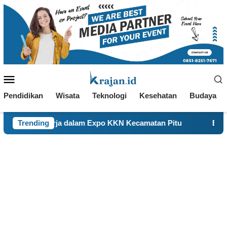
Loncat
ke
konten
Menu
Mobile
Pendidikan
Wisata
Teknologi
Kesehatan
Budaya
Kerja dalam Expo KKN Kecamatan Pitu
Trending
Bertahan Sejak 