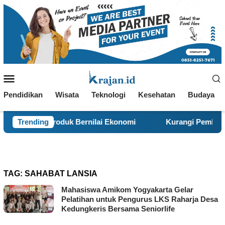
Loncat
ke
konten
Menu
Mobile
Pendidikan
Wisata
Teknologi
Kesehatan
Budaya
i Produk Bernilai Ekonomi
Trending
Kurangi Pembakaran Sampah
TAG:
SAHABAT LANSIA
Mahasiswa Amikom Yogyakarta Gelar
Pelatihan untuk Pengurus LKS Raharja Desa
Kedungkeris Bersama Seniorlife