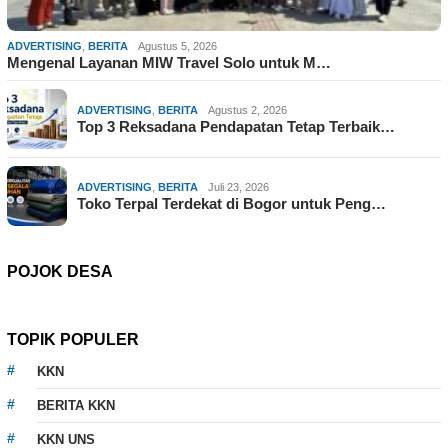
ADVERTISING
,
BERITA
Agustus 5, 2026
Mengenal Layanan MIW Travel Solo untuk M…
ADVERTISING
,
BERITA
Agustus 2, 2026
Top 3 Reksadana Pendapatan Tetap Terbaik…
ADVERTISING
,
BERITA
Juli 23, 2026
Toko Terpal Terdekat di Bogor untuk Peng…
POJOK DESA
TOPIK POPULER
KKN
BERITA KKN
KKN UNS