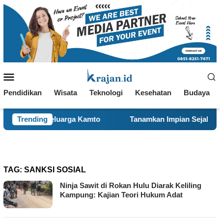
Loncat
ke
konten
Menu
Mobile
Pendidikan
Wisata
Teknologi
Kesehatan
Budaya
e Keluarga Kamto
Trending
Tanamkan Impian Sejak Dini, Mahasi
TAG:
SANKSI SOSIAL
Ninja Sawit di Rokan Hulu Diarak Keliling
Kampung: Kajian Teori Hukum Adat