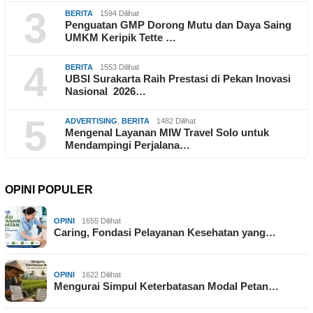
3
BERITA
1594 Dilihat
Penguatan GMP Dorong Mutu dan Daya Saing
UMKM Keripik Tette …
4
BERITA
1553 Dilihat
UBSI Surakarta Raih Prestasi di Pekan Inovasi
Nasional 2026…
5
ADVERTISING
,
BERITA
1482 Dilihat
Mengenal Layanan MIW Travel Solo untuk
Mendampingi Perjalana…
OPINI POPULER
OPINI
1655 Dilihat
Caring, Fondasi Pelayanan Kesehatan yang…
OPINI
1622 Dilihat
Mengurai Simpul Keterbatasan Modal Petan…