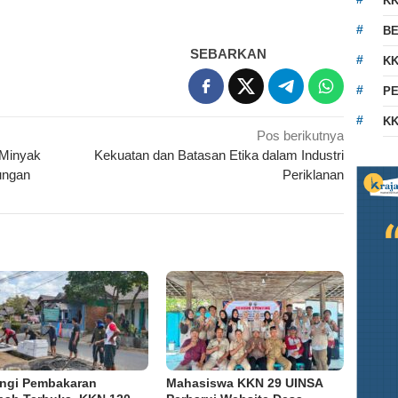
K
BE
SEBARKAN
KK
PE
KK
Pos berikutnya
Minyak
Kekuatan dan Batasan Etika dalam Industri
ungan
Periklanan
ngi Pembakaran
Mahasiswa KKN 29 UINSA