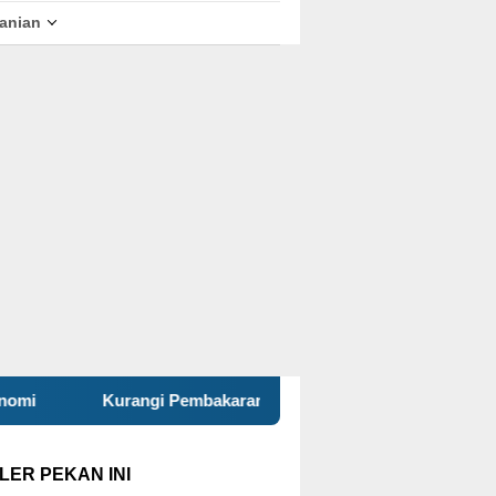
tanian
embakaran Sampah Terbuka, KKN 120 dan Warga Pancuran Goto
LER PEKAN INI