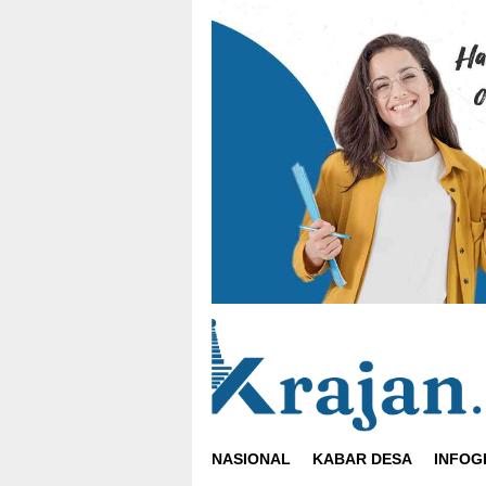
Loncat
ke
konten
NASIONAL
KABAR DESA
INFOG