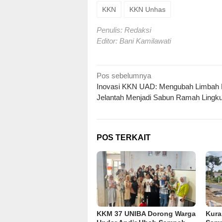
KKN
KKN Unhas
Penulis: Redaksi
Editor: Bani Kamilawati
Navigasi
Pos sebelumnya
Inovasi KKN UAD: Mengubah Limbah 
pos
Jelantah Menjadi Sabun Ramah Lingk
POS TERKAIT
KKM 37 UNIBA Dorong Warga
Kura