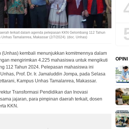
daerah terkait dalam agenda pelepasan KKN Gelombang 112 Tahun
 Unhas Tamalanrea, Makassar (2/7/2024). (doc. Unhas)
in (Unhas) kembali menunjukkan komitmennya dalam
OPIN
ngan mengirimkan 4.225 mahasiswa untuk mengikuti
ng 112 Tahun 2024. Pelepasan mahasiswa ini
 Unhas, Prof. Dr. Ir. Jamaluddin Jompa, pada Selasa
ettarani, Kampus Unhas Tamalanrea, Makassar.
irektur Transformasi Pendidikan dan Inovasi
sama jajaran, para pimpinan daerah terkait, dosen
rta KKN.