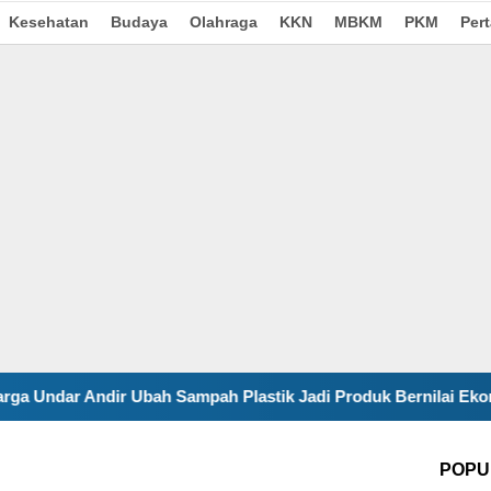
Kesehatan
Budaya
Olahraga
KKN
MBKM
PKM
Per
mpah Plastik Jadi Produk Bernilai Ekonomi
Kurangi P
POPU