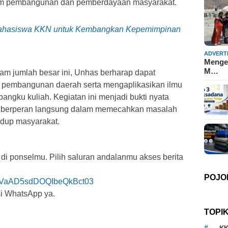
am pembangunan dan pemberdayaan masyarakat.
ahasiswa KKN untuk Kembangkan Kepemimpinan
ADVERT
Mengen
M…
m jumlah besar ini, Unhas berharap dapat
m pembangunan daerah serta mengaplikasikan ilmu
bangku kuliah. Kegiatan ini menjadi bukti nyata
at berperan langsung dalam memecahkan masalah
idup masyarakat.
 di ponselmu. Pilih saluran andalanmu akses berita
POJO
029VaAD5sdDOQIbeQkBct03
si WhatsApp ya.
TOPI