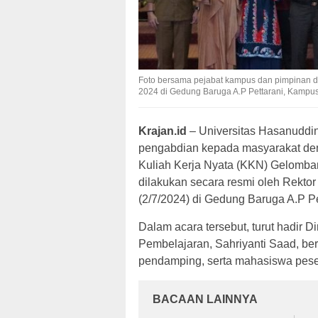
Foto bersama pejabat kampus dan pimpinan 
2024 di Gedung Baruga A.P Pettarani, Kampus
Krajan.id
– Universitas Hasanudd
pengabdian kepada masyarakat de
Kuliah Kerja Nyata (KKN) Gelomba
dilakukan secara resmi oleh Rektor
(2/7/2024) di Gedung Baruga A.P P
Dalam acara tersebut, turut hadir D
Pembelajaran, Sahriyanti Saad, ber
pendamping, serta mahasiswa pese
BACAAN LAINNYA