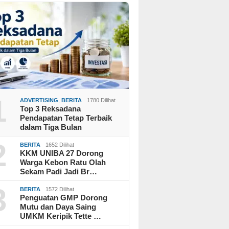
1
ADVERTISING
,
BERITA
1780 Dilihat
Top 3 Reksadana
Pendapatan Tetap Terbaik
dalam Tiga Bulan
2
BERITA
1652 Dilihat
KKM UNIBA 27 Dorong
Warga Kebon Ratu Olah
Sekam Padi Jadi Br…
3
BERITA
1572 Dilihat
Penguatan GMP Dorong
Mutu dan Daya Saing
UMKM Keripik Tette …