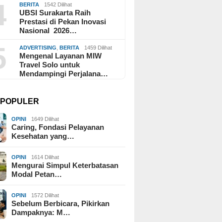
4
BERITA
1542 Dilihat
UBSI Surakarta Raih
Prestasi di Pekan Inovasi
Nasional 2026…
5
ADVERTISING
,
BERITA
1459 Dilihat
Mengenal Layanan MIW
Travel Solo untuk
Mendampingi Perjalana…
I POPULER
OPINI
1649 Dilihat
Caring, Fondasi Pelayanan
Kesehatan yang…
OPINI
1614 Dilihat
Mengurai Simpul Keterbatasan
Modal Petan…
OPINI
1572 Dilihat
Sebelum Berbicara, Pikirkan
Dampaknya: M…