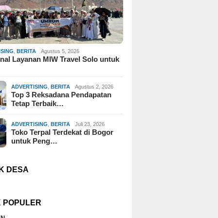
ISING
,
BERITA
Agustus 5, 2026
al Layanan MIW Travel Solo untuk
ADVERTISING
,
BERITA
Agustus 2, 2026
Top 3 Reksadana Pendapatan
Tetap Terbaik…
ADVERTISING
,
BERITA
Juli 23, 2026
Toko Terpal Terdekat di Bogor
untuk Peng…
K DESA
K POPULER