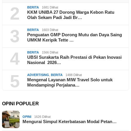
2
BERITA
1681 Dilihat
KKM UNIBA 27 Dorong Warga Kebon Ratu
Olah Sekam Padi Jadi Br…
3
BERITA
1603 Dilihat
Penguatan GMP Dorong Mutu dan Daya Saing
UMKM Keripik Tette …
4
BERITA
1566 Dilihat
UBSI Surakarta Raih Prestasi di Pekan Inovasi
Nasional 2026…
5
ADVERTISING
,
BERITA
1488 Dilihat
Mengenal Layanan MIW Travel Solo untuk
Mendampingi Perjalana…
OPINI POPULER
OPINI
1626 Dilihat
Mengurai Simpul Keterbatasan Modal Petan…