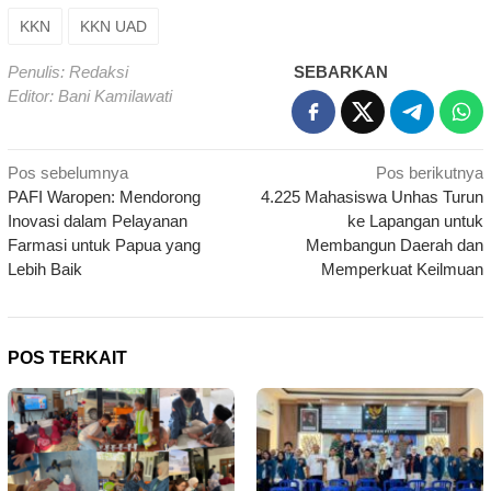
KKN
KKN UAD
Penulis: Redaksi
SEBARKAN
Editor: Bani Kamilawati
Navigasi
Pos sebelumnya
Pos berikutnya
PAFI Waropen: Mendorong
4.225 Mahasiswa Unhas Turun
pos
Inovasi dalam Pelayanan
ke Lapangan untuk
Farmasi untuk Papua yang
Membangun Daerah dan
Lebih Baik
Memperkuat Keilmuan
POS TERKAIT