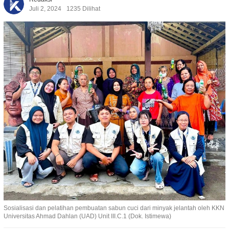
Juli 2, 2024
1235 Dilihat
Sosialisasi dan pelatihan pembuatan sabun cuci dari minyak jelantah oleh KKN
Universitas Ahmad Dahlan (UAD) Unit III.C.1 (Dok. Istimewa)