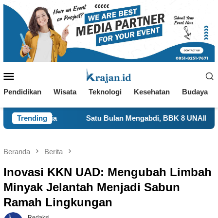
Loncat
ke
konten
Menu
Mobile
Pendidikan
Wisata
Teknologi
Kesehatan
Budaya
Trending
Satu Bulan Mengabdi, BBK 8 UNAIR Tampilkan Capaian P
Beranda
Berita
Inovasi KKN UAD: Mengubah Limbah
Minyak Jelantah Menjadi Sabun
Ramah Lingkungan
Redaksi