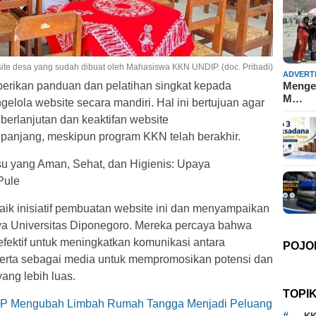
te desa yang sudah dibuat oleh Mahasiswa KKN UNDIP. (doc. Pribadi)
ADVERT
ikan panduan dan pelatihan singkat kepada
Mengen
M…
lola website secara mandiri. Hal ini bertujuan agar
erlanjutan dan keaktifan website
 panjang, meskipun program KKN telah berakhir.
u yang Aman, Sehat, dan Higienis: Upaya
Pule
k inisiatif pembuatan website ini dan menyampaikan
a Universitas Diponegoro. Mereka percaya bahwa
 efektif untuk meningkatkan komunikasi antara
POJO
serta sebagai media untuk mempromosikan potensi dan
ang lebih luas.
TOPI
 Mengubah Limbah Rumah Tangga Menjadi Peluang