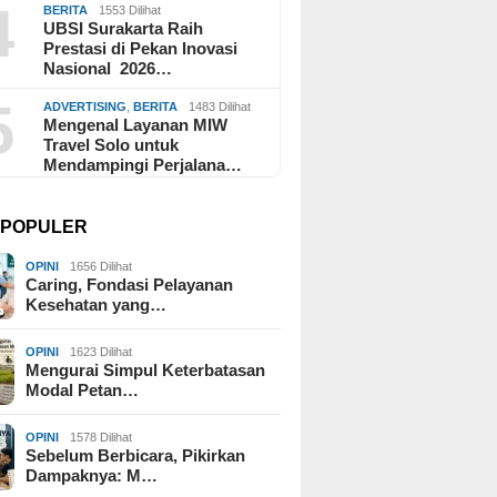
4
BERITA
1553 Dilihat
UBSI Surakarta Raih
Prestasi di Pekan Inovasi
Nasional 2026…
5
ADVERTISING
,
BERITA
1483 Dilihat
Mengenal Layanan MIW
Travel Solo untuk
Mendampingi Perjalana…
I POPULER
OPINI
1656 Dilihat
Caring, Fondasi Pelayanan
Kesehatan yang…
OPINI
1623 Dilihat
Mengurai Simpul Keterbatasan
Modal Petan…
OPINI
1578 Dilihat
Sebelum Berbicara, Pikirkan
Dampaknya: M…