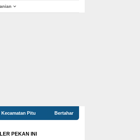
tanian
Bertahan Sejak 1977, BBK 8 UNAIR Bantu Bangun Identitas Tem
LER PEKAN INI