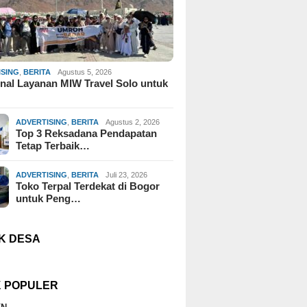
ISING
,
BERITA
Agustus 5, 2026
al Layanan MIW Travel Solo untuk
ADVERTISING
,
BERITA
Agustus 2, 2026
Top 3 Reksadana Pendapatan
Tetap Terbaik…
ADVERTISING
,
BERITA
Juli 23, 2026
Toko Terpal Terdekat di Bogor
untuk Peng…
K DESA
K POPULER