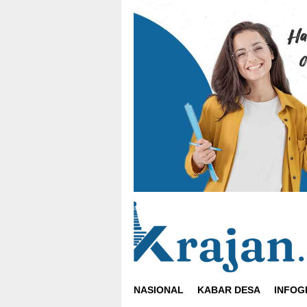
Loncat
ke
konten
NASIONAL
KABAR DESA
INFOG