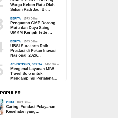
2
Warga Kebon Ratu Olah
Sekam Padi Jadi Br…
3
BERITA
1573 Dilihat
Penguatan GMP Dorong
Mutu dan Daya Saing
UMKM Keripik Tette …
4
BERITA
1543 Dilihat
UBSI Surakarta Raih
Prestasi di Pekan Inovasi
Nasional 2026…
5
ADVERTISING
,
BERITA
1460 Dilihat
Mengenal Layanan MIW
Travel Solo untuk
Mendampingi Perjalana…
I POPULER
OPINI
1649 Dilihat
Caring, Fondasi Pelayanan
Kesehatan yang…