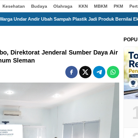
Kesehatan
Budaya
Olahraga
KKN
MBKM
PKM
Per
ampah Plastik Jadi Produk Bernilai Ekonomi
Kurangi 
POPU
bo, Direktorat Jenderal Sumber Daya Air
Umum Sleman