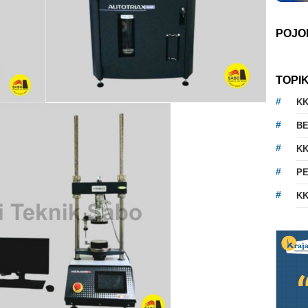
POJO
TOPI
K
BE
KK
PE
KK