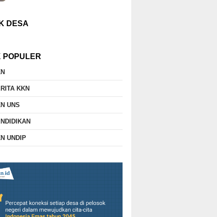
K DESA
K POPULER
KN
RITA KKN
N UNS
NDIDIKAN
N UNDIP