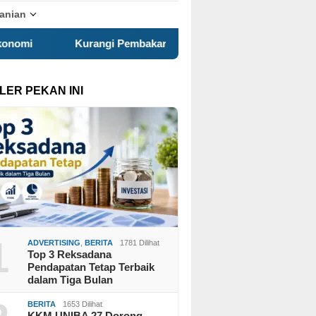
tanian
Pembakaran Sampah Terbuka, KKN 120 dan Warga Pancuran Got
LER PEKAN INI
1
ADVERTISING
,
BERITA
1781 Dilihat
Top 3 Reksadana
Pendapatan Tetap Terbaik
dalam Tiga Bulan
BERITA
1653 Dilihat
KKM UNIBA 27 Dorong