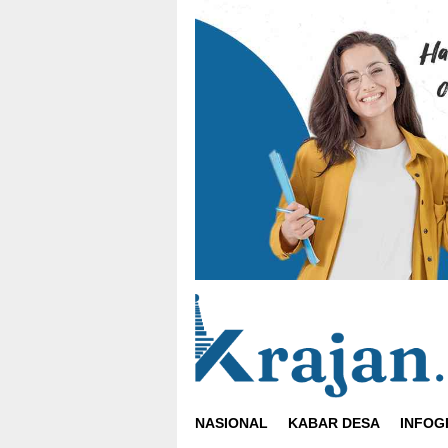
Loncat
ke
konten
NASIONAL
KABAR DESA
INFOG