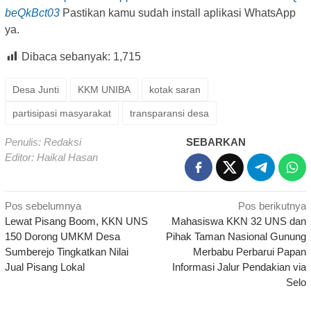
beQkBct03
Pastikan kamu sudah install aplikasi WhatsApp
ya.
Dibaca sebanyak:
1,715
Desa Junti
KKM UNIBA
kotak saran
partisipasi masyarakat
transparansi desa
Penulis: Redaksi
SEBARKAN
Editor: Haikal Hasan
Navigasi
Pos sebelumnya
Pos berikutnya
Lewat Pisang Boom, KKN UNS
Mahasiswa KKN 32 UNS dan
pos
150 Dorong UMKM Desa
Pihak Taman Nasional Gunung
Sumberejo Tingkatkan Nilai
Merbabu Perbarui Papan
Jual Pisang Lokal
Informasi Jalur Pendakian via
Selo