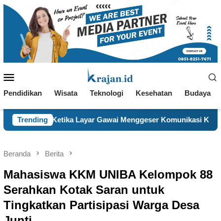
Loncat
ke
konten
Menu
Mobile
Pendidikan
Wisata
Teknologi
Kesehatan
Budaya
ika Layar Gawai Menggeser Komunikasi Keluarga, ILM “Sebelum 
Trending
Beranda
Berita
Mahasiswa KKM UNIBA Kelompok 88
Serahkan Kotak Saran untuk
Tingkatkan Partisipasi Warga Desa
Junti