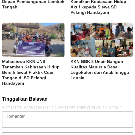
Depan Pembangunan Lombok
Kenalkan Kebiasaan Hidup
Tengah
Aktif kepada Siswa SD
Pelangi Handayani
Mahasiswa KKN UNS
KKN-BBK 8 Unair Bangun
Tanamkan Kebiasaan Hidup
Kualitas Manusia Desa
Bersih lewat Praktik Cuci
Legokulon dari Anak hingga
Tangan di SD Pelangi
Lansia
Handayani
Tinggalkan Balasan
Alamat email Anda tidak akan dipublikasikan.
Ruas yang wajib ditandai
*