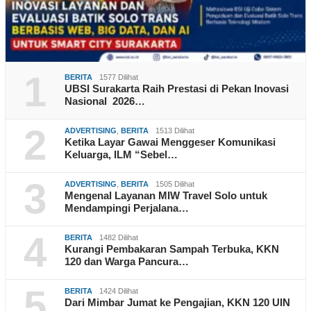
1
BERITA
1577 Dilihat
UBSI Surakarta Raih Prestasi di Pekan Inovasi
Nasional 2026…
2
ADVERTISING
,
BERITA
1513 Dilihat
Ketika Layar Gawai Menggeser Komunikasi
Keluarga, ILM “Sebel…
3
ADVERTISING
,
BERITA
1505 Dilihat
Mengenal Layanan MIW Travel Solo untuk
Mendampingi Perjalana…
4
BERITA
1482 Dilihat
Kurangi Pembakaran Sampah Terbuka, KKN
120 dan Warga Pancura…
5
BERITA
1424 Dilihat
Dari Mimbar Jumat ke Pengajian, KKN 120 UIN