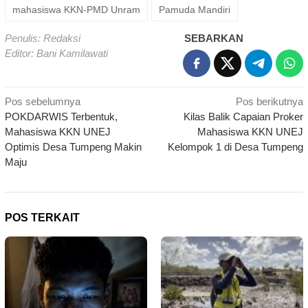
mahasiswa KKN-PMD Unram
Pamuda Mandiri
Penulis: Redaksi
SEBARKAN
Editor: Bani Kamilawati
Navigasi
Pos sebelumnya
Pos berikutnya
POKDARWIS Terbentuk,
Kilas Balik Capaian Proker
pos
Mahasiswa KKN UNEJ
Mahasiswa KKN UNEJ
Optimis Desa Tumpeng Makin
Kelompok 1 di Desa Tumpeng
Maju
POS TERKAIT