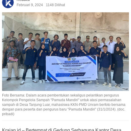
Februari 9, 2024
1148 Dilihat
Foto Bersama: Dalam acara pembentukan sekaligus pelantikan pengurus
Kelompok Pengelola Sampah "Pamuda Mandiri" untuk atasi permasalahan
sampah di Desa Tanjung Luar, mahasiswa KKN-PMD Unram berfoto bersama
dengan para peserta dan pengurus baru “Pamuda Mandiri” (31/1/2024). (doc.
pribadi)
Krajan.id – Bertempat di Gedung Serbaguna Kantor Desa