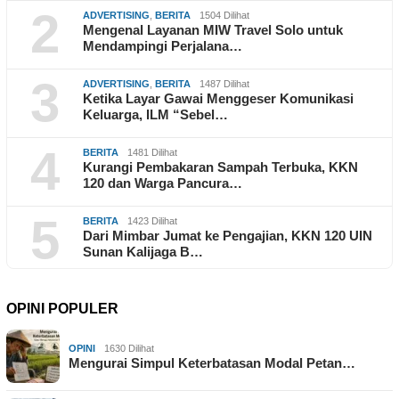
2
ADVERTISING
,
BERITA
1504 Dilihat
Mengenal Layanan MIW Travel Solo untuk
Mendampingi Perjalana…
3
ADVERTISING
,
BERITA
1487 Dilihat
Ketika Layar Gawai Menggeser Komunikasi
Keluarga, ILM “Sebel…
4
BERITA
1481 Dilihat
Kurangi Pembakaran Sampah Terbuka, KKN
120 dan Warga Pancura…
5
BERITA
1423 Dilihat
Dari Mimbar Jumat ke Pengajian, KKN 120 UIN
Sunan Kalijaga B…
OPINI POPULER
OPINI
1630 Dilihat
Mengurai Simpul Keterbatasan Modal Petan…