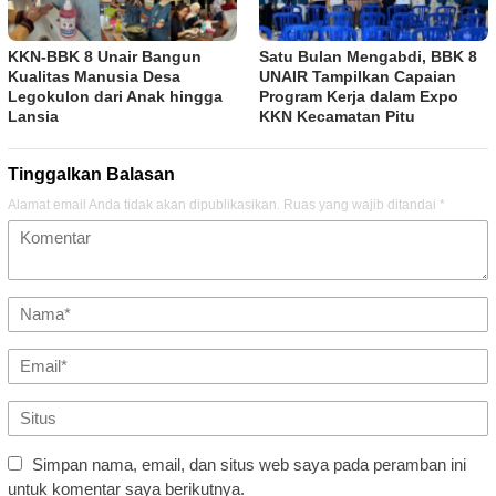
KKN-BBK 8 Unair Bangun
Satu Bulan Mengabdi, BBK 8
Kualitas Manusia Desa
UNAIR Tampilkan Capaian
Legokulon dari Anak hingga
Program Kerja dalam Expo
Lansia
KKN Kecamatan Pitu
Tinggalkan Balasan
Alamat email Anda tidak akan dipublikasikan.
Ruas yang wajib ditandai
*
Simpan nama, email, dan situs web saya pada peramban ini
untuk komentar saya berikutnya.