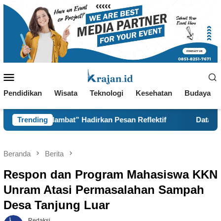
Loncat
ke
konten
Menu
Mobile
Pendidikan
Wisata
Teknologi
Kesehatan
Budaya
bat” Hadirkan Pesan Reflektif
Trending
Data Geospasial dan M
Beranda
Berita
Respon dan Program Mahasiswa KKN
Unram Atasi Permasalahan Sampah
Desa Tanjung Luar
Redaksi