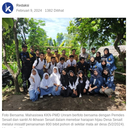
Redaksi
Februari 9, 2024
1382 Dilihat
Foto Bersama: Mahasiswa KKN-PMD Unram berfoto bersama dengan Pemdes
Sesait dan santri Al-Ikhwan Sesait dalam menebar harapan hijau Desa Sesait
melalui inisiatif penanaman 800 bibit pohon di sekitar mata air desa (5/2/2024).