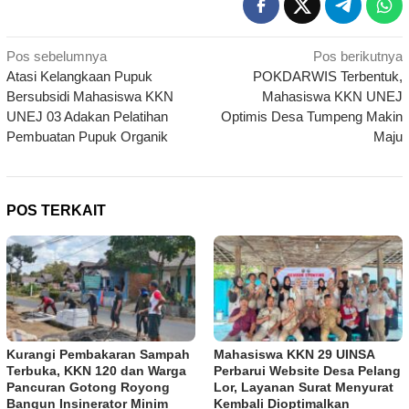
Navigasi
Pos sebelumnya
Pos berikutnya
Atasi Kelangkaan Pupuk
POKDARWIS Terbentuk,
pos
Bersubsidi Mahasiswa KKN
Mahasiswa KKN UNEJ
UNEJ 03 Adakan Pelatihan
Optimis Desa Tumpeng Makin
Pembuatan Pupuk Organik
Maju
POS TERKAIT
Kurangi Pembakaran Sampah
Mahasiswa KKN 29 UINSA
Terbuka, KKN 120 dan Warga
Perbarui Website Desa Pelang
Pancuran Gotong Royong
Lor, Layanan Surat Menyurat
Bangun Insinerator Minim
Kembali Dioptimalkan