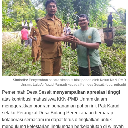
Simbolis:
Penyerahan secara simbolis bibit pohon oleh Ketua KKN-PMD
Unram, Lalu Ali Yazid Parnadi kepada Pemdes Sesait. (doc. pribadi)
Pemerintah Desa Sesait
menyampaikan apresiasi tinggi
atas kontribusi mahasiswa KKN-PMD Unram dalam
menggerakkan program penanaman pohon ini. Pak Karudi
selaku Perangkat Desa Bidang Perencanaan berharap
kolaborasi semacam ini dapat terus ditingkatkan untuk
mendukung kelestarian lingkungan berkelanjutan di wilayah