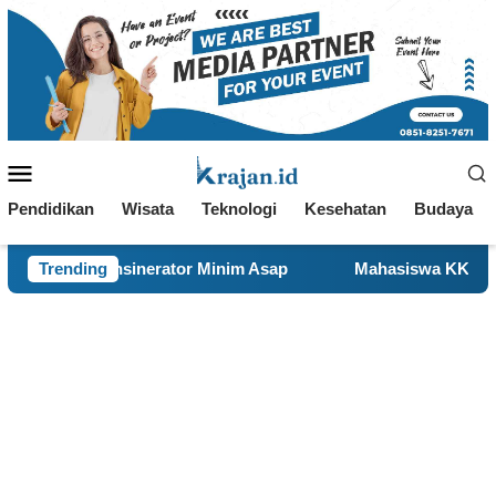
Loncat
ke
konten
Menu
Mobile
Pendidikan
Wisata
Teknologi
Kesehatan
Budaya
 Minim Asap
Trending
Mahasiswa KKN 29 UINSA Perbarui Website