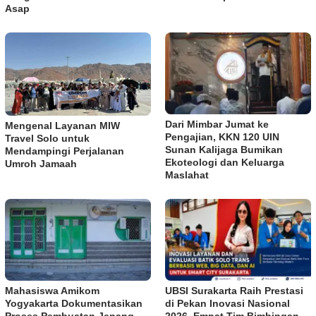
Asap
Dari Mimbar Jumat ke
Mengenal Layanan MIW
Pengajian, KKN 120 UIN
Travel Solo untuk
Sunan Kalijaga Bumikan
Mendampingi Perjalanan
Ekoteologi dan Keluarga
Umroh Jamaah
Maslahat
Mahasiswa Amikom
UBSI Surakarta Raih Prestasi
Yogyakarta Dokumentasikan
di Pekan Inovasi Nasional