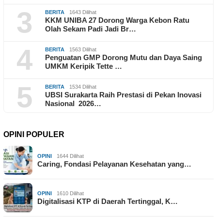
3
BERITA
1643 Dilihat
KKM UNIBA 27 Dorong Warga Kebon Ratu
Olah Sekam Padi Jadi Br…
4
BERITA
1563 Dilihat
Penguatan GMP Dorong Mutu dan Daya Saing
UMKM Keripik Tette …
5
BERITA
1534 Dilihat
UBSI Surakarta Raih Prestasi di Pekan Inovasi
Nasional 2026…
OPINI POPULER
OPINI
1644 Dilihat
Caring, Fondasi Pelayanan Kesehatan yang…
OPINI
1610 Dilihat
Digitalisasi KTP di Daerah Tertinggal, K…