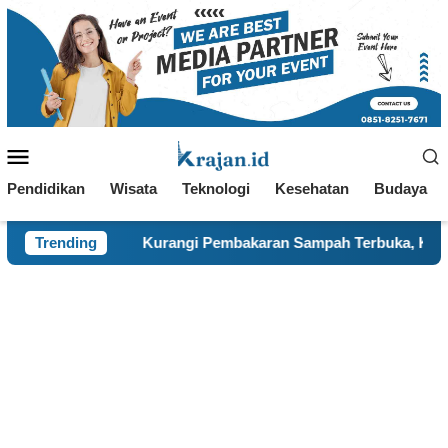
Loncat
ke
konten
Menu
Mobile
Pendidikan
Wisata
Teknologi
Kesehatan
Budaya
rangi Pembakaran Sampah Terbuka, KKN 120 dan Warga Pancu
Trending