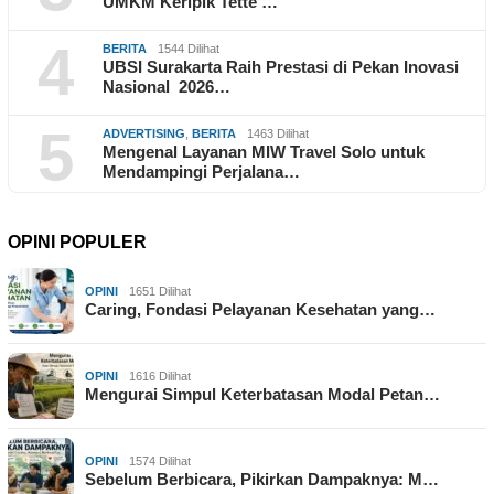
UMKM Keripik Tette …
4
BERITA
1544 Dilihat
UBSI Surakarta Raih Prestasi di Pekan Inovasi
Nasional 2026…
5
ADVERTISING
,
BERITA
1463 Dilihat
Mengenal Layanan MIW Travel Solo untuk
Mendampingi Perjalana…
OPINI POPULER
OPINI
1651 Dilihat
Caring, Fondasi Pelayanan Kesehatan yang…
OPINI
1616 Dilihat
Mengurai Simpul Keterbatasan Modal Petan…
OPINI
1574 Dilihat
Sebelum Berbicara, Pikirkan Dampaknya: M…