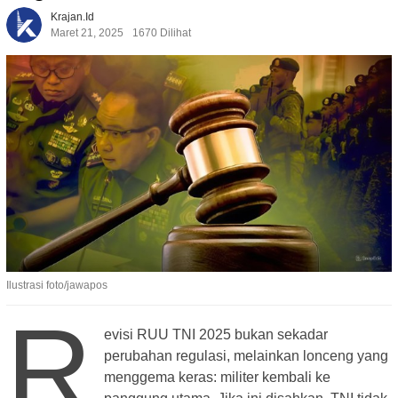
Krajan.id
Maret 21, 2025
1670 Dilihat
Ilustrasi foto/jawapos
R
evisi RUU TNI 2025 bukan sekadar
perubahan regulasi, melainkan lonceng yang
menggema keras: militer kembali ke