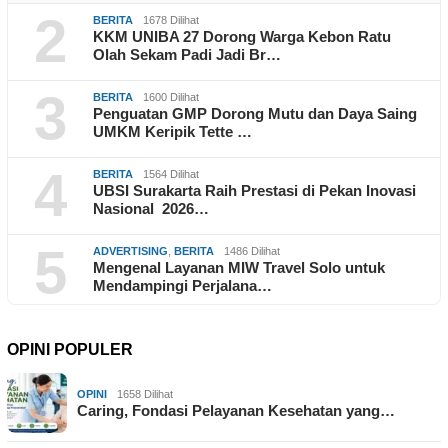
2
BERITA
1678 Dilihat
KKM UNIBA 27 Dorong Warga Kebon Ratu
Olah Sekam Padi Jadi Br…
3
BERITA
1600 Dilihat
Penguatan GMP Dorong Mutu dan Daya Saing
UMKM Keripik Tette …
4
BERITA
1564 Dilihat
UBSI Surakarta Raih Prestasi di Pekan Inovasi
Nasional 2026…
5
ADVERTISING
,
BERITA
1486 Dilihat
Mengenal Layanan MIW Travel Solo untuk
Mendampingi Perjalana…
OPINI POPULER
OPINI
1658 Dilihat
Caring, Fondasi Pelayanan Kesehatan yang…