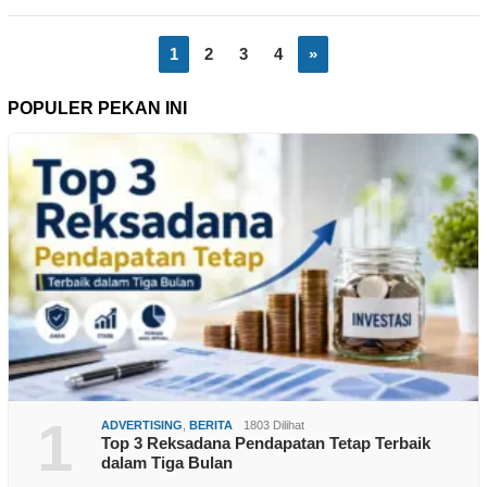
1
2
3
4
»
POPULER PEKAN INI
1
ADVERTISING
,
BERITA
1803 Dilihat
Top 3 Reksadana Pendapatan Tetap Terbaik
dalam Tiga Bulan