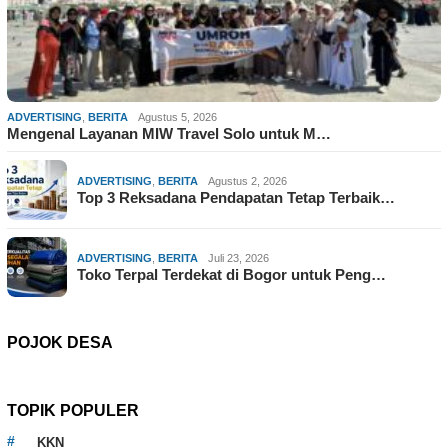
ADVERTISING
,
BERITA
Agustus 5, 2026
Mengenal Layanan MIW Travel Solo untuk M…
ADVERTISING
,
BERITA
Agustus 2, 2026
Top 3 Reksadana Pendapatan Tetap Terbaik…
ADVERTISING
,
BERITA
Juli 23, 2026
Toko Terpal Terdekat di Bogor untuk Peng…
POJOK DESA
TOPIK POPULER
KKN