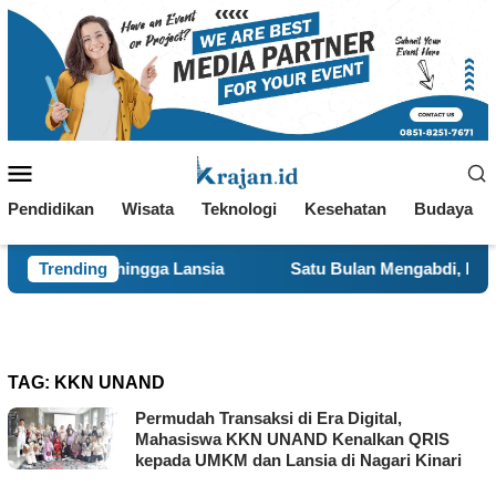
Loncat
ke
konten
Menu
Mobile
Pendidikan
Wisata
Teknologi
Kesehatan
Budaya
 hingga Lansia
Trending
Satu Bulan Mengabdi, BBK 8 UNAIR Tam
TAG:
KKN UNAND
Permudah Transaksi di Era Digital,
Mahasiswa KKN UNAND Kenalkan QRIS
kepada UMKM dan Lansia di Nagari Kinari