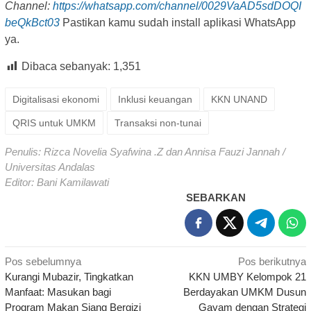
Channel:
https://whatsapp.com/channel/0029VaAD5sdDOQI
beQkBct03
Pastikan kamu sudah install aplikasi WhatsApp
ya.
Dibaca sebanyak:
1,351
Digitalisasi ekonomi
Inklusi keuangan
KKN UNAND
QRIS untuk UMKM
Transaksi non-tunai
Penulis: Rizca Novelia Syafwina .Z dan Annisa Fauzi Jannah /
Universitas Andalas
Editor: Bani Kamilawati
SEBARKAN
Navigasi
Pos sebelumnya
Pos berikutnya
Kurangi Mubazir, Tingkatkan
KKN UMBY Kelompok 21
pos
Manfaat: Masukan bagi
Berdayakan UMKM Dusun
Program Makan Siang Bergizi
Gayam dengan Strategi