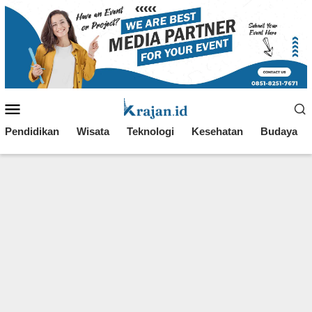
Loncat
ke
konten
Menu
Mobile
Pendidikan
Wisata
Teknologi
Kesehatan
Budaya