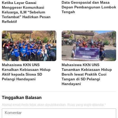
Data Geospasial dan Masa
Ketika Layar Gawai
Depan Pembangunan Lombok
Menggeser Komunikasi
Tengah
Keluarga, ILM “Sebelum
Terlambat” Hadirkan Pesan
Reflektif
Mahasiswa KKN UNS
Mahasiswa KKN UNS
Kenalkan Kebiasaan Hidup
Tanamkan Kebiasaan Hidup
Aktif kepada Siswa SD
Bersih lewat Praktik Cuci
Pelangi Handayani
Tangan di SD Pelangi
Handayani
Tinggalkan Balasan
Alamat email Anda tidak akan dipublikasikan.
Ruas yang wajib ditandai
*