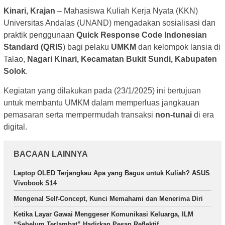
Kinari, Krajan
– Mahasiswa Kuliah Kerja Nyata (KKN)
Universitas Andalas (UNAND) mengadakan sosialisasi dan
praktik penggunaan
Quick Response Code Indonesian
Standard
(QRIS
) bagi pelaku
UMKM
dan kelompok lansia di
Talao,
Nagari Kinari, Kecamatan Bukit Sundi, Kabupaten
Solok
.
Kegiatan yang dilakukan pada (23/1/2025)
ini bertujuan
untuk membantu UMKM dalam memperluas jangkauan
pemasaran serta mempermudah transaksi
non-tunai
di era
digital.
BACAAN LAINNYA
Laptop OLED Terjangkau Apa yang Bagus untuk Kuliah? ASUS
Vivobook S14
Mengenal Self-Concept, Kunci Memahami dan Menerima Diri
Ketika Layar Gawai Menggeser Komunikasi Keluarga, ILM
“Sebelum Terlambat” Hadirkan Pesan Reflektif