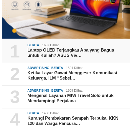
1
BERITA
1697 Dilihat
Laptop OLED Terjangkau Apa yang Bagus
untuk Kuliah? ASUS Viv…
2
ADVERTISING
,
BERITA
1524 Dilihat
Ketika Layar Gawai Menggeser Komunikasi
Keluarga, ILM “Sebel…
3
ADVERTISING
,
BERITA
1509 Dilihat
Mengenal Layanan MIW Travel Solo untuk
Mendampingi Perjalana…
4
BERITA
1488 Dilihat
Kurangi Pembakaran Sampah Terbuka, KKN
120 dan Warga Pancura…