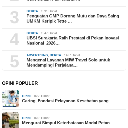
3
BERITA
1591 Dilihat
Penguatan GMP Dorong Mutu dan Daya Saing
UMKM Keripik Tette …
4
BERITA
1547 Dilihat
UBSI Surakarta Raih Prestasi di Pekan Inovasi
Nasional 2026…
5
ADVERTISING
,
BERITA
1467 Dilihat
Mengenal Layanan MIW Travel Solo untuk
Mendampingi Perjalana…
OPINI POPULER
OPINI
1653 Dilihat
Caring, Fondasi Pelayanan Kesehatan yang…
OPINI
1618 Dilihat
Mengurai Simpul Keterbatasan Modal Petan…