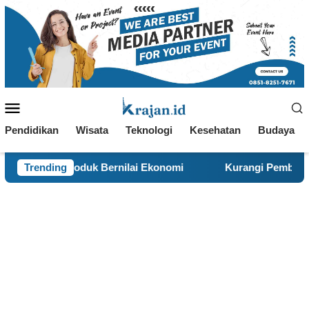
Loncat
ke
konten
Menu
Mobile
Pendidikan
Wisata
Teknologi
Kesehatan
Budaya
 Produk Bernilai Ekonomi
Trending
Kurangi Pembakaran Sampah 