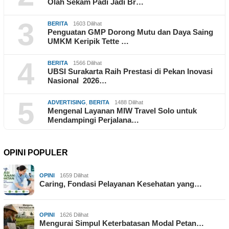
Olah Sekam Padi Jadi Br…
3
BERITA
1603 Dilihat
Penguatan GMP Dorong Mutu dan Daya Saing
UMKM Keripik Tette …
4
BERITA
1566 Dilihat
UBSI Surakarta Raih Prestasi di Pekan Inovasi
Nasional 2026…
5
ADVERTISING
,
BERITA
1488 Dilihat
Mengenal Layanan MIW Travel Solo untuk
Mendampingi Perjalana…
OPINI POPULER
OPINI
1659 Dilihat
Caring, Fondasi Pelayanan Kesehatan yang…
OPINI
1626 Dilihat
Mengurai Simpul Keterbatasan Modal Petan…