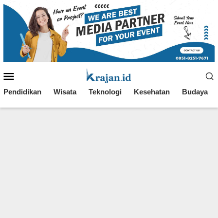
Loncat
ke
konten
Menu
Mobile
Pendidikan
Wisata
Teknologi
Kesehatan
Budaya