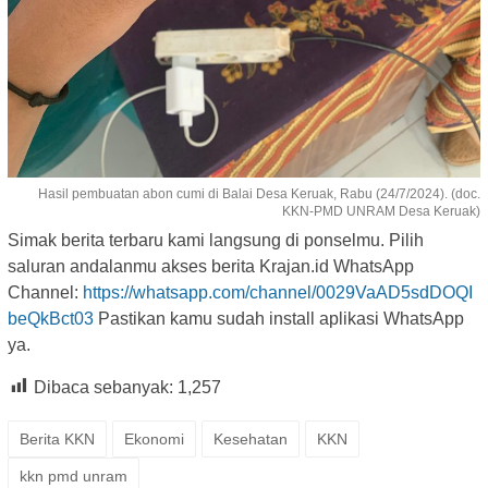
Hasil pembuatan abon cumi di Balai Desa Keruak, Rabu (24/7/2024). (doc.
KKN-PMD UNRAM Desa Keruak)
Simak berita terbaru kami langsung di ponselmu. Pilih
saluran andalanmu akses berita Krajan.id WhatsApp
Channel:
https://whatsapp.com/channel/0029VaAD5sdDOQI
beQkBct03
Pastikan kamu sudah install aplikasi WhatsApp
ya.
Dibaca sebanyak:
1,257
Berita KKN
Ekonomi
Kesehatan
KKN
kkn pmd unram