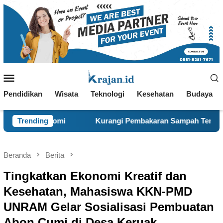
Loncat
ke
konten
Menu
Mobile
Pendidikan
Wisata
Teknologi
Kesehatan
Budaya
Kurangi Pembakaran Sampah Terbuka, KKN 120 dan Warga Panc
Trending
Beranda
Berita
Tingkatkan Ekonomi Kreatif dan
Kesehatan, Mahasiswa KKN-PMD
UNRAM Gelar Sosialisasi Pembuatan
Abon Cumi di Desa Keruak