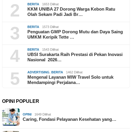
2
BERITA
1653 Dilihat
KKM UNIBA 27 Dorong Warga Kebon Ratu
Olah Sekam Padi Jadi Br…
3
BERITA
1573 Dilihat
Penguatan GMP Dorong Mutu dan Daya Saing
UMKM Keripik Tette …
4
BERITA
1543 Dilihat
UBSI Surakarta Raih Prestasi di Pekan Inovasi
Nasional 2026…
5
ADVERTISING
,
BERITA
1462 Dilihat
Mengenal Layanan MIW Travel Solo untuk
Mendampingi Perjalana…
OPINI POPULER
OPINI
1649 Dilihat
Caring, Fondasi Pelayanan Kesehatan yang…