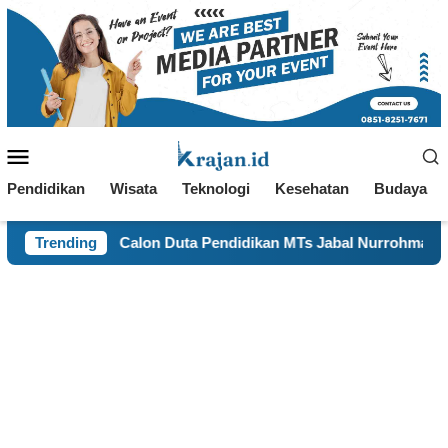
Loncat
ke
konten
Menu
Mobile
Pendidikan
Wisata
Teknologi
Kesehatan
Budaya
Duta Pendidikan MTs Jabal Nurrohman Dibekali Materi Bahasa I
Trending