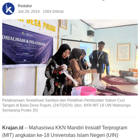
Redaksi
Juli 28, 2024
1064 Dilihat
Pelaksanaan Sosialisasi Sanitasi dan Pelatihan Pembuatan Sabun Cuci
Tangan di Balai Desa Puguh, (24/7/2024). (doc. KKN MIT 18 UIN Walisongo
Semarang Posko 35)
Krajan.id
– Mahasiswa KKN Mandiri Inisiatif Terprogram
(MIT) angkatan ke-18 Universitas Islam Negeri (UIN)