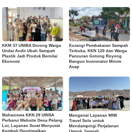
KKM 37 UNIBA Dorong Warga
Kurangi Pembakaran Sampah
Undar Andir Ubah Sampah
Terbuka, KKN 120 dan Warga
Plastik Jadi Produk Bernilai
Pancuran Gotong Royong
Ekonomi
Bangun Insinerator Minim
Asap
Mahasiswa KKN 29 UINSA
Mengenal Layanan MIW
Perbarui Website Desa Pelang
Travel Solo untuk
Lor, Layanan Surat Menyurat
Mendampingi Perjalanan
Kembali Dioptimalkan
Umroh Jamaah