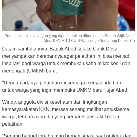
Produk sabun cuci tangan yang diperkenalkan diberi nama “Sabun Wijik Asta,”
(doc. KKN MIT 18 UIN Walisongo Semarang Posko 35)
Dalam sambutannya, Bapak Abed selaku Carik Desa
menyampaikan harapannya agar pelatihan ini bisa menjadi
inspirasi bagi warga untuk membuka usaha mikro kecil dan
menengah (UMKM) baru.
“Dengan adanya pelatihan ini semoga menjadi ide baru
untuk warga yang ingin membuka UMKM baru,” ujar Abed.
Windy, anggota divisi kesehatan dan lingkungan
kemasyarakatan KKN, merasa senang melihat antusiasme
warga, terutama ibu-ibu yang berpartisipasi aktif dalam
pelatihan.
“Senang banget ibu-ibu mau berpartisipasi saat praktek dan