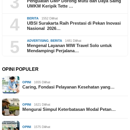
3
Penguatan GMP Dorong Mutu dan Daya Saing
UMKM Keripik Tette …
4
BERITA
1552 Dilihat
UBSI Surakarta Raih Prestasi di Pekan Inovasi
Nasional 2026…
5
ADVERTISING
,
BERITA
1481 Dilihat
Mengenal Layanan MIW Travel Solo untuk
Mendampingi Perjalana…
OPINI POPULER
OPINI
1655 Dilihat
Caring, Fondasi Pelayanan Kesehatan yang…
OPINI
1621 Dilihat
Mengurai Simpul Keterbatasan Modal Petan…
OPINI
1575 Dilihat