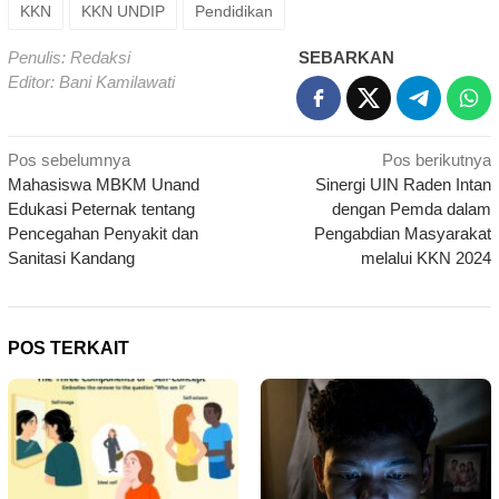
KKN
KKN UNDIP
Pendidikan
Penulis: Redaksi
SEBARKAN
Editor: Bani Kamilawati
Navigasi
Pos sebelumnya
Pos berikutnya
Mahasiswa MBKM Unand
Sinergi UIN Raden Intan
pos
Edukasi Peternak tentang
dengan Pemda dalam
Pencegahan Penyakit dan
Pengabdian Masyarakat
Sanitasi Kandang
melalui KKN 2024
POS TERKAIT