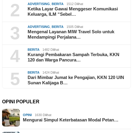
2
ADVERTISING
,
BERITA
1512 Dilihat
Ketika Layar Gawai Menggeser Komunikasi
Keluarga, ILM “Sebel…
3
ADVERTISING
,
BERITA
1505 Dilihat
Mengenal Layanan MIW Travel Solo untuk
Mendampingi Perjalana…
4
BERITA
1482 Dilihat
Kurangi Pembakaran Sampah Terbuka, KKN
120 dan Warga Pancura…
5
BERITA
1424 Dilihat
Dari Mimbar Jumat ke Pengajian, KKN 120 UIN
Sunan Kalijaga B…
OPINI POPULER
OPINI
1630 Dilihat
Mengurai Simpul Keterbatasan Modal Petan…