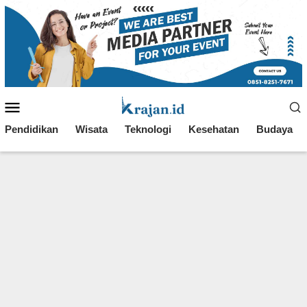
Loncat
ke
konten
Menu
Mobile
Pendidikan
Wisata
Teknologi
Kesehatan
Budaya