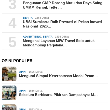
3
Penguatan GMP Dorong Mutu dan Daya Saing
UMKM Keripik Tette …
4
BERITA
1568 Dilihat
UBSI Surakarta Raih Prestasi di Pekan Inovasi
Nasional 2026…
5
ADVERTISING
,
BERITA
1498 Dilihat
Mengenal Layanan MIW Travel Solo untuk
Mendampingi Perjalana…
OPINI POPULER
OPINI
1626 Dilihat
Mengurai Simpul Keterbatasan Modal Petan…
OPINI
1586 Dilihat
Sebelum Berbicara, Pikirkan Dampaknya: M…
OPINI
1553 Dilihat