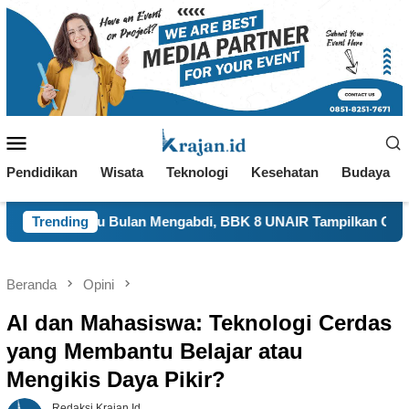
Loncat
ke
konten
Menu
Mobile
Pendidikan
Wisata
Teknologi
Kesehatan
Budaya
an Mengabdi, BBK 8 UNAIR Tampilkan Capaian Program Kerja 
Trending
Beranda
Opini
AI dan Mahasiswa: Teknologi Cerdas
yang Membantu Belajar atau
Mengikis Daya Pikir?
Redaksi Krajan.id