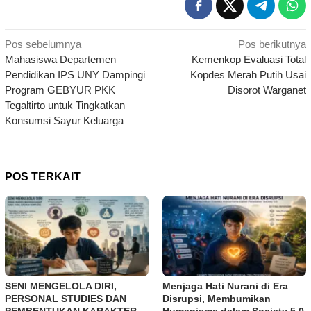
Navigasi
Pos sebelumnya
Pos berikutnya
Mahasiswa Departemen
Kemenkop Evaluasi Total
pos
Pendidikan IPS UNY Dampingi
Kopdes Merah Putih Usai
Program GEBYUR PKK
Disorot Warganet
Tegaltirto untuk Tingkatkan
Konsumsi Sayur Keluarga
POS TERKAIT
SENI MENGELOLA DIRI,
Menjaga Hati Nurani di Era
PERSONAL STUDIES DAN
Disrupsi, Membumikan
PEMBENTUKAN KARAKTER
Humanisme dalam Society 5.0