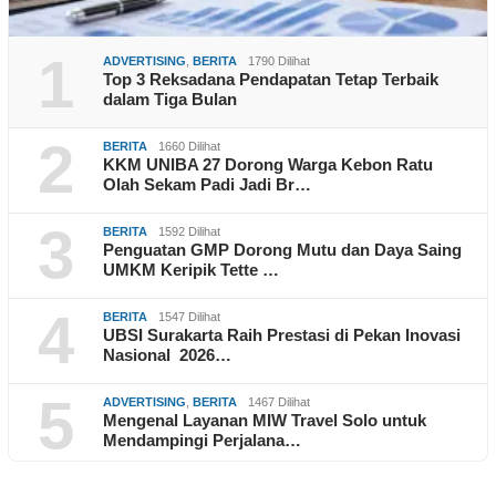
1
ADVERTISING
,
BERITA
1790 Dilihat
Top 3 Reksadana Pendapatan Tetap Terbaik
dalam Tiga Bulan
2
BERITA
1660 Dilihat
KKM UNIBA 27 Dorong Warga Kebon Ratu
Olah Sekam Padi Jadi Br…
3
BERITA
1592 Dilihat
Penguatan GMP Dorong Mutu dan Daya Saing
UMKM Keripik Tette …
4
BERITA
1547 Dilihat
UBSI Surakarta Raih Prestasi di Pekan Inovasi
Nasional 2026…
5
ADVERTISING
,
BERITA
1467 Dilihat
Mengenal Layanan MIW Travel Solo untuk
Mendampingi Perjalana…