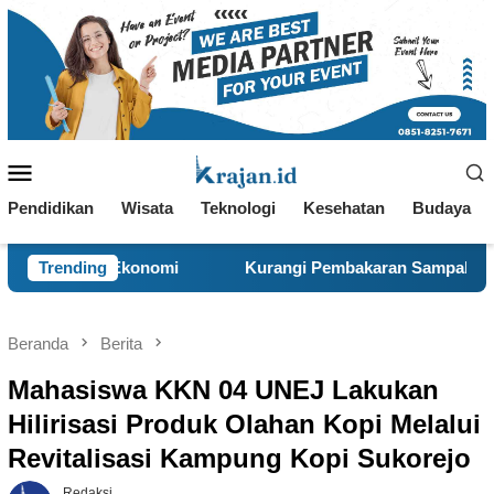
Loncat
ke
konten
Menu
Mobile
Pendidikan
Wisata
Teknologi
Kesehatan
Budaya
nomi
Trending
Kurangi Pembakaran Sampah Terbuka, KKN 120 dan
Beranda
Berita
Mahasiswa KKN 04 UNEJ Lakukan
Hilirisasi Produk Olahan Kopi Melalui
Revitalisasi Kampung Kopi Sukorejo
Redaksi