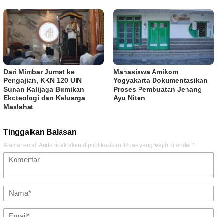
Dari Mimbar Jumat ke
Mahasiswa Amikom
Pengajian, KKN 120 UIN
Yogyakarta Dokumentasikan
Sunan Kalijaga Bumikan
Proses Pembuatan Jenang
Ekoteologi dan Keluarga
Ayu Niten
Maslahat
Tinggalkan Balasan
Alamat email Anda tidak akan dipublikasikan.
Ruas yang wajib ditandai
*