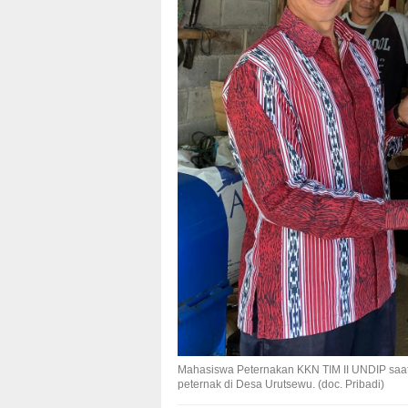
Mahasiswa Peternakan KKN TIM II UNDIP saa
peternak di Desa Urutsewu. (doc. Pribadi)