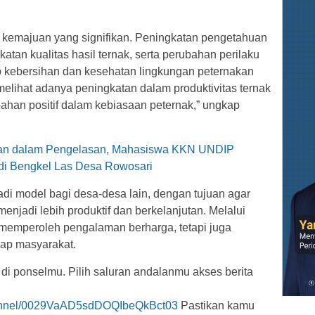
n kemajuan yang signifikan. Peningkatan pengetahuan
katan kualitas hasil ternak, serta perubahan perilaku
ap kebersihan dan kesehatan lingkungan peternakan
elihat adanya peningkatan dalam produktivitas ternak
bahan positif dalam kebiasaan peternak,” ungkap
tan dalam Pengelasan, Mahasiswa KKN UNDIP
 di Bengkel Las Desa Rowosari
di model bagi desa-desa lain, dengan tujuan agar
enjadi lebih produktif dan berkelanjutan. Melalui
ya memperoleh pengalaman berharga, tetapi juga
dap masyarakat.
 di ponselmu. Pilih saluran andalanmu akses berita
hannel/0029VaAD5sdDOQIbeQkBct03
Pastikan kamu