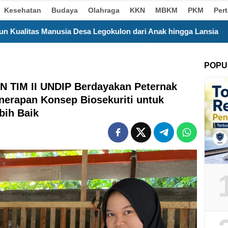
Kesehatan
Budaya
Olahraga
KKN
MBKM
PKM
Per
gokulon dari Anak hingga Lansia
Satu Bulan Mengabdi,
POPU
N TIM II UNDIP Berdayakan Peternak
nerapan Konsep Biosekuriti untuk
bih Baik