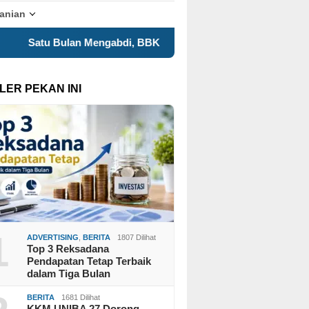
tanian
 BBK 8 UNAIR Tampilkan Capaian Program Kerja dalam Expo K
LER PEKAN INI
1
ADVERTISING
,
BERITA
1807 Dilihat
Top 3 Reksadana
Pendapatan Tetap Terbaik
dalam Tiga Bulan
BERITA
1681 Dilihat
KKM UNIBA 27 Dorong