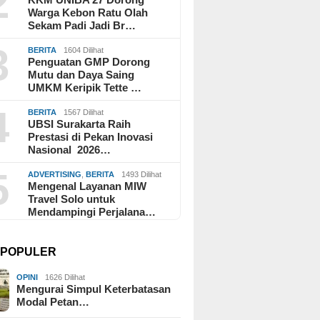
2
Warga Kebon Ratu Olah
Sekam Padi Jadi Br…
3
BERITA
1604 Dilihat
Penguatan GMP Dorong
Mutu dan Daya Saing
UMKM Keripik Tette …
4
BERITA
1567 Dilihat
UBSI Surakarta Raih
Prestasi di Pekan Inovasi
Nasional 2026…
5
ADVERTISING
,
BERITA
1493 Dilihat
Mengenal Layanan MIW
Travel Solo untuk
Mendampingi Perjalana…
I POPULER
OPINI
1626 Dilihat
Mengurai Simpul Keterbatasan
Modal Petan…