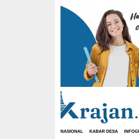
Loncat
ke
konten
NASIONAL
KABAR DESA
INFOG