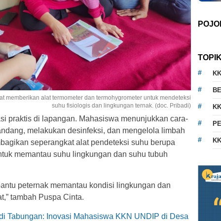
POJO
TOPI
K
BE
t memberikan alat termometer dan termohygrometer untuk mendeteksi
suhu fisiologis dan lingkungan ternak. (doc. Pribadi)
KK
si praktis di lapangan. Mahasiswa menunjukkan cara-
PE
andang, melakukan desinfeksi, dan mengelola limbah
KK
mbagikan seperangkat alat pendeteksi suhu berupa
ntuk memantau suhu lingkungan dan suhu tubuh
mbantu peternak memantau kondisi lingkungan dan
at,” tambah Puspa Cinta.
i Tabungan: Inovasi Mahasiswa KKN UNDIP di Desa