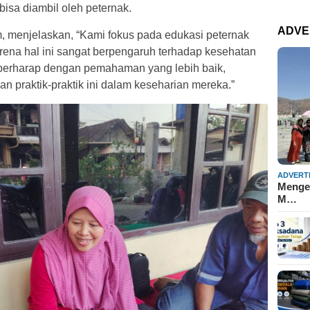
bisa diambil oleh peternak.
ADVE
m, menjelaskan, “Kami fokus pada edukasi peternak
rena hal ini sangat berpengaruh terhadap kesehatan
i berharap dengan pemahaman yang lebih baik,
 praktik-praktik ini dalam keseharian mereka.”
ADVERT
Mengen
M…