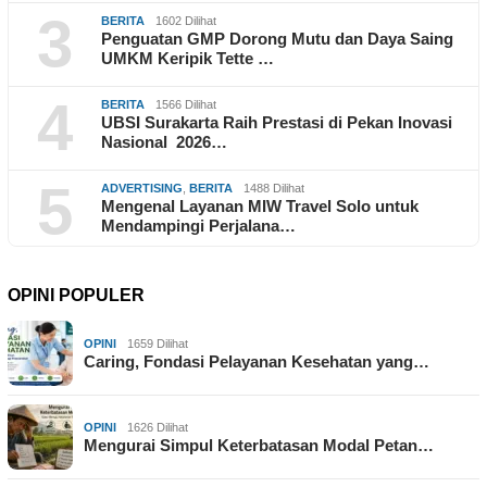
3
BERITA
1602 Dilihat
Penguatan GMP Dorong Mutu dan Daya Saing
UMKM Keripik Tette …
4
BERITA
1566 Dilihat
UBSI Surakarta Raih Prestasi di Pekan Inovasi
Nasional 2026…
5
ADVERTISING
,
BERITA
1488 Dilihat
Mengenal Layanan MIW Travel Solo untuk
Mendampingi Perjalana…
OPINI POPULER
OPINI
1659 Dilihat
Caring, Fondasi Pelayanan Kesehatan yang…
OPINI
1626 Dilihat
Mengurai Simpul Keterbatasan Modal Petan…