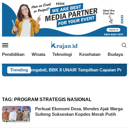
Loncat
ke
konten
Menu
Mobile
Pendidikan
Wisata
Teknologi
Kesehatan
Budaya
an Mengabdi, BBK 8 UNAIR Tampilkan Capaian Program Kerja d
Trending
TAG:
PROGRAM STRATEGIS NASIONAL
Perkuat Ekonomi Desa, Mendes Ajak Warga
Sulteng Sukseskan Kopdes Merah Putih