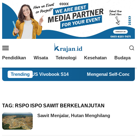
Loncat
ke
konten
Menu
Mobile
Pendidikan
Wisata
Teknologi
Kesehatan
Budaya
h? ASUS Vivobook S14
Trending
Mengenal Self-Concept, Kunci M
TAG:
RSPO ISPO SAWIT BERKELANJUTAN
Sawit Menjalar, Hutan Menghilang