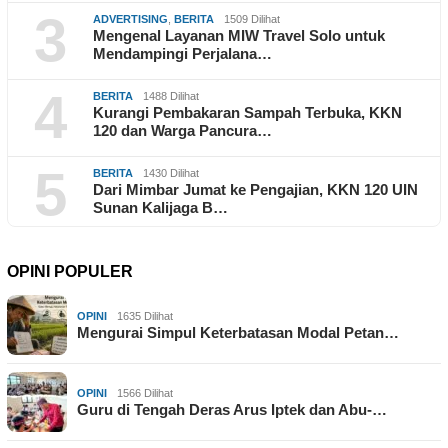
3
ADVERTISING
,
BERITA
1509 Dilihat
Mengenal Layanan MIW Travel Solo untuk
Mendampingi Perjalana…
4
BERITA
1488 Dilihat
Kurangi Pembakaran Sampah Terbuka, KKN
120 dan Warga Pancura…
5
BERITA
1430 Dilihat
Dari Mimbar Jumat ke Pengajian, KKN 120 UIN
Sunan Kalijaga B…
OPINI POPULER
OPINI
1635 Dilihat
Mengurai Simpul Keterbatasan Modal Petan…
OPINI
1566 Dilihat
Guru di Tengah Deras Arus Iptek dan Abu-…