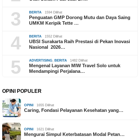
3
BERITA
1594 Dilihat
Penguatan GMP Dorong Mutu dan Daya Saing
UMKM Keripik Tette …
4
BERITA
1552 Dilihat
UBSI Surakarta Raih Prestasi di Pekan Inovasi
Nasional 2026…
5
ADVERTISING
,
BERITA
1482 Dilihat
Mengenal Layanan MIW Travel Solo untuk
Mendampingi Perjalana…
OPINI POPULER
OPINI
1655 Dilihat
Caring, Fondasi Pelayanan Kesehatan yang…
OPINI
1621 Dilihat
Mengurai Simpul Keterbatasan Modal Petan…