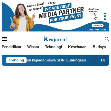
Loncat
ke
konten
Menu
Mobile
Pendidikan
Wisata
Teknologi
Kesehatan
Budaya
ofesi kepada Siswa SDN Gunungsari
Trending
Dukung SDGs 8, 1