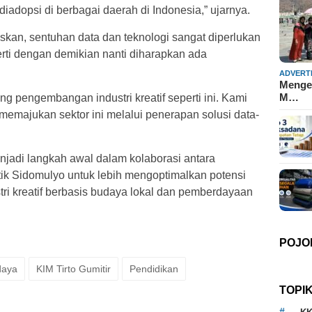
iadopsi di berbagai daerah di Indonesia,” ujarnya.
askan, sentuhan data dan teknologi sangat diperlukan
rti dengan demikian nanti diharapkan ada
ADVERT
Mengen
M…
g pengembangan industri kreatif seperti ini. Kami
 memajukan sektor ini melalui penerapan solusi data-
njadi langkah awal dalam kolaborasi antara
ik Sidomulyo untuk lebih mengoptimalkan potensi
i kreatif berbasis budaya lokal dan pemberdayaan
POJO
daya
KIM Tirto Gumitir
Pendidikan
TOPI