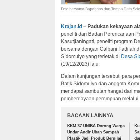
Foto bersama Bapennas dan Tempo Data Scienc
Krajan.id
–
Padukan kekayaan alam
peneliti dari Badan Perencanaan 
Kasutjianingati, peneliti program 
bersama dengan Galbani Fadilah d
Sidomulyo yang terletak di
Desa Si
(19/12/2023) lalu.
Dalam kunjungan tersebut, para pe
Batik Sidomulyo dan anggota Komu
mendapat sambutan hangat dari mas
pemberdayaan perempuan melalui in
BACAAN LAINNYA
KKM 37 UNIBA Dorong Warga
Ku
Undar Andir Ubah Sampah
Sa
Plastik Jadi Produk Bernilai
da