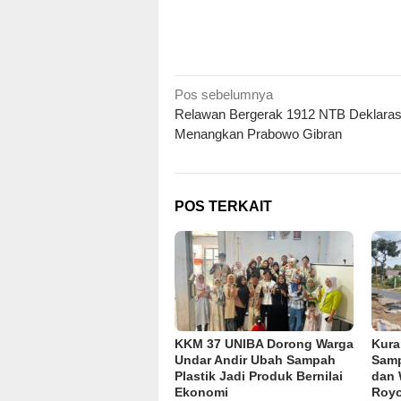
Navigasi
Pos sebelumnya
Relawan Bergerak 1912 NTB Deklaras
pos
Menangkan Prabowo Gibran
POS TERKAIT
KKM 37 UNIBA Dorong Warga
Kura
Undar Andir Ubah Sampah
Samp
Plastik Jadi Produk Bernilai
dan 
Ekonomi
Royo