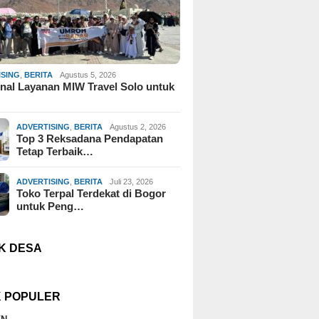
ISING
,
BERITA
Agustus 5, 2026
al Layanan MIW Travel Solo untuk
ADVERTISING
,
BERITA
Agustus 2, 2026
Top 3 Reksadana Pendapatan
Tetap Terbaik…
ADVERTISING
,
BERITA
Juli 23, 2026
Toko Terpal Terdekat di Bogor
untuk Peng…
K DESA
K POPULER