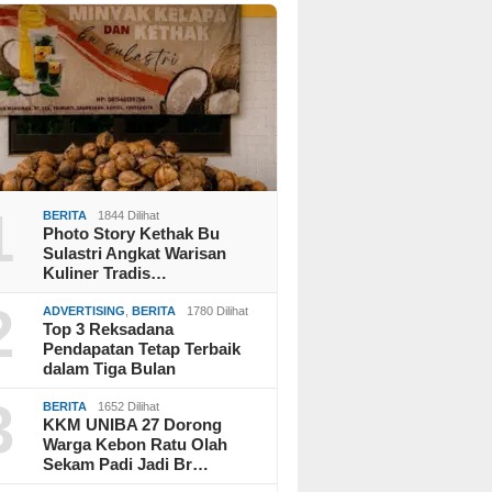
1
BERITA
1844 Dilihat
Photo Story Kethak Bu
Sulastri Angkat Warisan
Kuliner Tradis…
2
ADVERTISING
,
BERITA
1780 Dilihat
Top 3 Reksadana
Pendapatan Tetap Terbaik
dalam Tiga Bulan
3
BERITA
1652 Dilihat
KKM UNIBA 27 Dorong
Warga Kebon Ratu Olah
Sekam Padi Jadi Br…