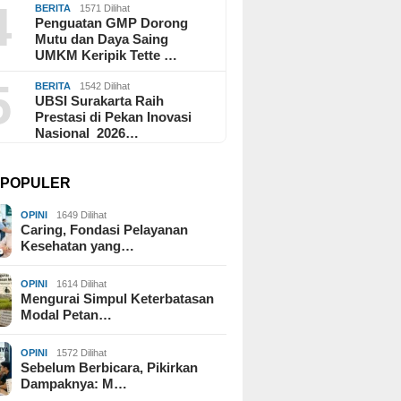
4
BERITA
1571 Dilihat
Penguatan GMP Dorong
Mutu dan Daya Saing
UMKM Keripik Tette …
5
BERITA
1542 Dilihat
UBSI Surakarta Raih
Prestasi di Pekan Inovasi
Nasional 2026…
I POPULER
OPINI
1649 Dilihat
Caring, Fondasi Pelayanan
Kesehatan yang…
OPINI
1614 Dilihat
Mengurai Simpul Keterbatasan
Modal Petan…
OPINI
1572 Dilihat
Sebelum Berbicara, Pikirkan
Dampaknya: M…