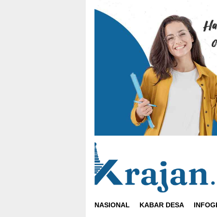
Loncat
ke
konten
NASIONAL
KABAR DESA
INFOG