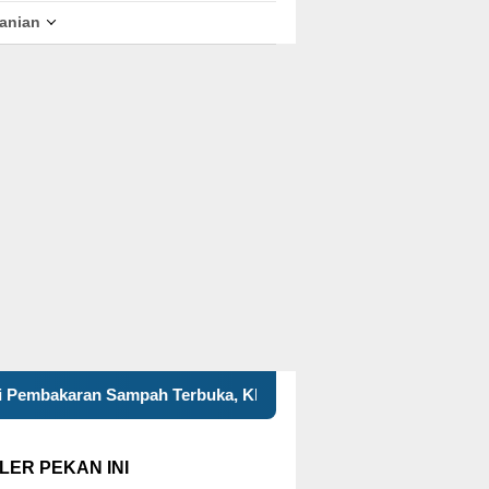
tanian
erbuka, KKN 120 dan Warga Pancuran Gotong Royong Bangun I
LER PEKAN INI