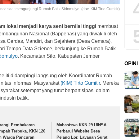
e saat mengunjungi Rumah Batik Sidomulyo. (doc. KIM Tirto Gumitir)
 lokal menjadi karya seni bernilai tinggi
membuat
Pembangunan Nasional (Bappenas) yang diwakili oleh
Desa Cerdas, Mandiri, dan Sejahtera (Desa Cemara),
ari Tempo Data Science, berkunjung ke Rumah Batik
domulyo
, Kecamatan Silo, Kabupaten Jember
OPIN
neliti didampingi langsung oleh Koordinator Rumah
nitas Informasi Masyarakat
(KIM) Tirto Gumitir
. Mereka
yarakat setempat yang turut berpartisipasi dalam
dustri batik.
rangi Pembakaran
Mahasiswa KKN 29 UINSA
mpah Terbuka, KKN 120
Perbarui Website Desa
n Warga Pancuran
Pelang Lor, Layanan Surat