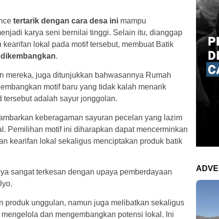
nce
tertarik dengan cara desa ini
mampu
adi karya seni bernilai tinggi. Selain itu, dianggap
 kearifan lokal pada motif tersebut, membuat Batik
n dikembangkan
.
gan mereka, juga ditunjukkan bahwasannya Rumah
gembangkan motif baru yang tidak kalah menarik
d tersebut adalah sayur jonggolan.
gambarkan keberagaman sayuran pecelan yang lazim
l. Pemilihan motif ini diharapkan dapat mencerminkan
n kearifan lokal sekaligus menciptakan produk batik
ADVE
knya sangat terkesan dengan upaya pemberdayaan
lyo.
an produk unggulan, namun juga melibatkan sekaligus
engelola dan mengembangkan potensi lokal. Ini