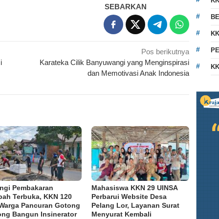
K
SEBARKAN
BE
KK
PE
Pos berikutnya
i
Karateka Cilik Banyuwangi yang Menginspirasi
KK
dan Memotivasi Anak Indonesia
ngi Pembakaran
Mahasiswa KKN 29 UINSA
ah Terbuka, KKN 120
Perbarui Website Desa
Warga Pancuran Gotong
Pelang Lor, Layanan Surat
ng Bangun Insinerator
Menyurat Kembali