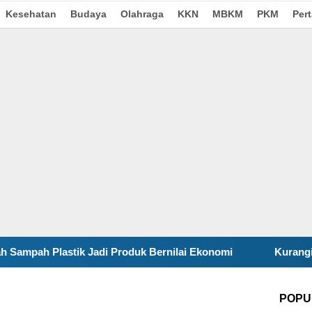
Kesehatan
Budaya
Olahraga
KKN
MBKM
PKM
Per
Produk Bernilai Ekonomi
Kurangi Pembakaran Sampah T
POPU