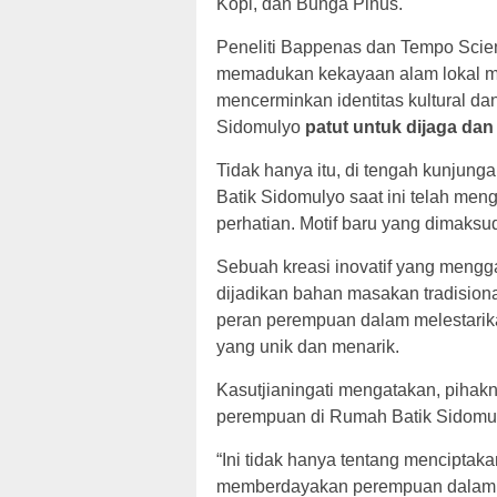
Kopi, dan Bunga Pinus.
Peneliti Bappenas dan Tempo Scie
memadukan kekayaan alam lokal menj
mencerminkan identitas kultural dan
Sidomulyo
patut untuk dijaga da
Tidak hanya itu, di tengah kunjun
Batik Sidomulyo saat ini telah men
perhatian. Motif baru yang dimaksu
Sebuah kreasi inovatif yang meng
dijadikan bahan masakan tradisiona
peran perempuan dalam melestarika
yang unik dan menarik.
Kasutjianingati mengatakan, piha
perempuan di Rumah Batik Sidomu
“Ini tidak hanya tentang menciptak
memberdayakan perempuan dalam m