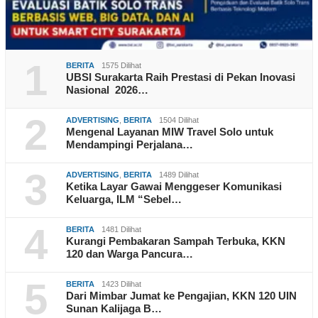
1
BERITA
1575 Dilihat
UBSI Surakarta Raih Prestasi di Pekan Inovasi
Nasional 2026…
2
ADVERTISING
,
BERITA
1504 Dilihat
Mengenal Layanan MIW Travel Solo untuk
Mendampingi Perjalana…
3
ADVERTISING
,
BERITA
1489 Dilihat
Ketika Layar Gawai Menggeser Komunikasi
Keluarga, ILM “Sebel…
4
BERITA
1481 Dilihat
Kurangi Pembakaran Sampah Terbuka, KKN
120 dan Warga Pancura…
5
BERITA
1423 Dilihat
Dari Mimbar Jumat ke Pengajian, KKN 120 UIN
Sunan Kalijaga B…