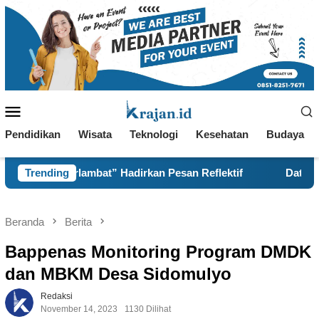
Loncat
ke
konten
Menu
Mobile
Pendidikan
Wisata
Teknologi
Kesehatan
Budaya
bat” Hadirkan Pesan Reflektif
Trending
Data Geospasial dan M
Beranda
Berita
Bappenas Monitoring Program DMDK
dan MBKM Desa Sidomulyo
Redaksi
November 14, 2023
1130 Dilihat