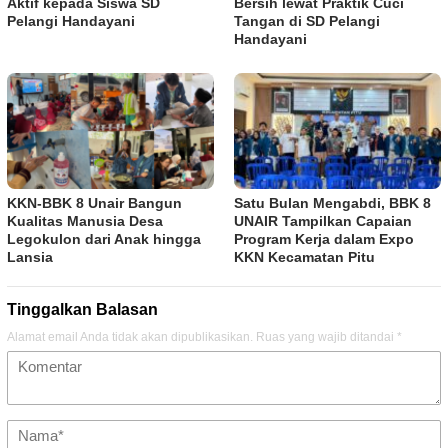
Aktif kepada Siswa SD
Bersih lewat Praktik Cuci
Pelangi Handayani
Tangan di SD Pelangi
Handayani
KKN-BBK 8 Unair Bangun
Satu Bulan Mengabdi, BBK 8
Kualitas Manusia Desa
UNAIR Tampilkan Capaian
Legokulon dari Anak hingga
Program Kerja dalam Expo
Lansia
KKN Kecamatan Pitu
Tinggalkan Balasan
Alamat email Anda tidak akan dipublikasikan.
Ruas yang wajib ditandai
*