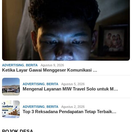
ADVERTISING
,
BERITA
Agustus 9, 2026
Ketika Layar Gawai Menggeser Komunikasi …
ADVERTISING
,
BERITA
Agustus 5, 2026
Mengenal Layanan MIW Travel Solo untuk M…
ADVERTISING
,
BERITA
Agustus 2, 2026
Top 3 Reksadana Pendapatan Tetap Terbaik…
POJOK DESA