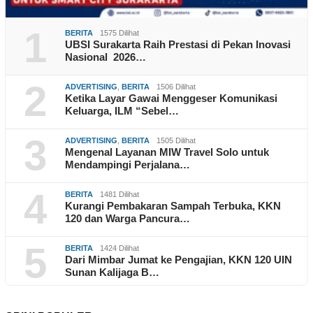
1
BERITA
1575 Dilihat
UBSI Surakarta Raih Prestasi di Pekan Inovasi
Nasional 2026…
2
ADVERTISING
,
BERITA
1506 Dilihat
Ketika Layar Gawai Menggeser Komunikasi
Keluarga, ILM “Sebel…
3
ADVERTISING
,
BERITA
1505 Dilihat
Mengenal Layanan MIW Travel Solo untuk
Mendampingi Perjalana…
4
BERITA
1481 Dilihat
Kurangi Pembakaran Sampah Terbuka, KKN
120 dan Warga Pancura…
5
BERITA
1424 Dilihat
Dari Mimbar Jumat ke Pengajian, KKN 120 UIN
Sunan Kalijaga B…