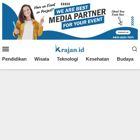
Loncat
ke
konten
Menu
Mobile
Pendidikan
Wisata
Teknologi
Kesehatan
Budaya