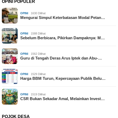
OPINI POPULER
OPINI
1630 Dilihat
Mengurai Simpul Keterbatasan Modal Petan…
OPINI
1588 Dilihat
Sebelum Berbicara, Pikirkan Dampaknya: M…
OPINI
1562 Dilihat
Guru di Tengah Deras Arus Iptek dan Abu-…
OPINI
1529 Dilihat
Harga BBM Turun, Kepercayaan Publik Belu…
OPINI
1519 Dilihat
CSR Bukan Sekadar Amal, Melainkan Invest…
POJOK DESA