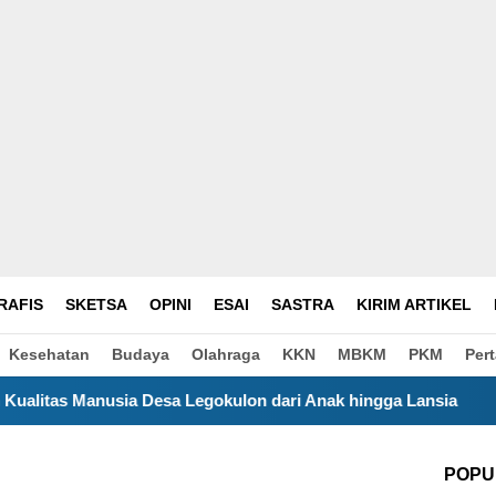
RAFIS
SKETSA
OPINI
ESAI
SASTRA
KIRIM ARTIKEL
Kesehatan
Budaya
Olahraga
KKN
MBKM
PKM
Per
Legokulon dari Anak hingga Lansia
Satu Bulan Mengab
POPU