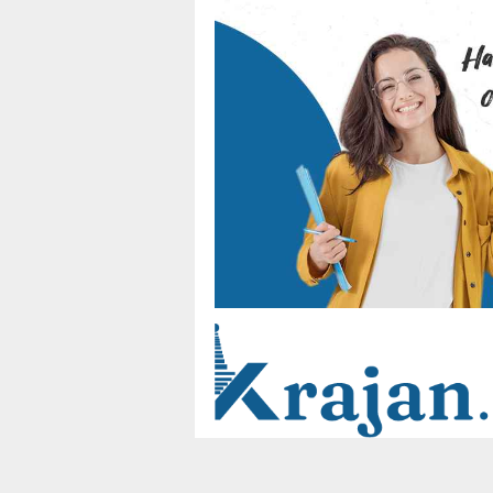
Loncat
ke
konten