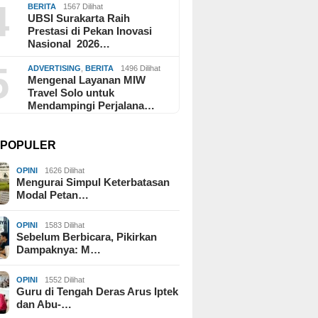
4
BERITA
1567 Dilihat
UBSI Surakarta Raih
Prestasi di Pekan Inovasi
Nasional 2026…
5
ADVERTISING
,
BERITA
1496 Dilihat
Mengenal Layanan MIW
Travel Solo untuk
Mendampingi Perjalana…
I POPULER
OPINI
1626 Dilihat
Mengurai Simpul Keterbatasan
Modal Petan…
OPINI
1583 Dilihat
Sebelum Berbicara, Pikirkan
Dampaknya: M…
OPINI
1552 Dilihat
Guru di Tengah Deras Arus Iptek
dan Abu-…