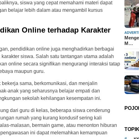
ebaliknya, siswa yang cepat memahami materi dapat
 belajar lebih dalam atau mengambil kursus
dikan Online terhadap Karakter
ADVERT
Mengen
M…
an, pendidikan online juga menghadirkan berbagai
 karakter siswa. Salah satu tantangan utama adalah
kan online secara signifikan mengurangi interaksi tatap
sebaya maupun guru.
bekerja sama, berkomunikasi, dan menjalin
ak-anak yang seharusnya belajar empati dan
ingkungan sekolah kehilangan kesempatan ini.
POJO
ung dari guru di kelas, beberapa siswa cenderung
gkungan rumah yang kurang kondusif sering kali
alas-malasan, bermain game, atau menonton hiburan
TOPI
ya pengawasan ini dapat melemahkan kemampuan