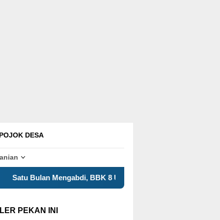
POJOK DESA
tanian
di, BBK 8 UNAIR Tampilkan Capaian Program Kerja dalam Exp
LER PEKAN INI