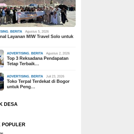
ISING
,
BERITA
Agustus 5, 2026
al Layanan MIW Travel Solo untuk
ADVERTISING
,
BERITA
Agustus 2, 2026
Top 3 Reksadana Pendapatan
Tetap Terbaik…
ADVERTISING
,
BERITA
Juli 23, 2026
Toko Terpal Terdekat di Bogor
untuk Peng…
K DESA
K POPULER