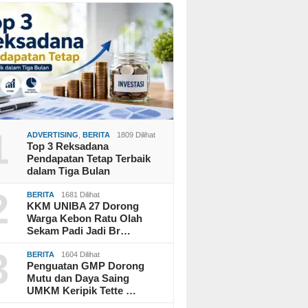
1
ADVERTISING
,
BERITA
1809 Dilihat
Top 3 Reksadana
Pendapatan Tetap Terbaik
dalam Tiga Bulan
2
BERITA
1681 Dilihat
KKM UNIBA 27 Dorong
Warga Kebon Ratu Olah
Sekam Padi Jadi Br…
3
BERITA
1604 Dilihat
Penguatan GMP Dorong
Mutu dan Daya Saing
UMKM Keripik Tette …