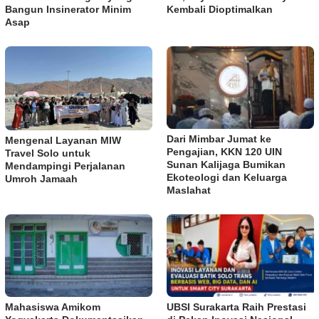
Bangun Insinerator Minim
Kembali Dioptimalkan
Asap
Dari Mimbar Jumat ke
Mengenal Layanan MIW
Pengajian, KKN 120 UIN
Travel Solo untuk
Sunan Kalijaga Bumikan
Mendampingi Perjalanan
Ekoteologi dan Keluarga
Umroh Jamaah
Maslahat
Mahasiswa Amikom
UBSI Surakarta Raih Prestasi