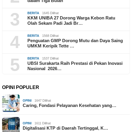
dalam Tiga Bulan
3
BERITA
1645 Dilihat
KKM UNIBA 27 Dorong Warga Kebon Ratu
Olah Sekam Padi Jadi Br…
4
BERITA
1568 Dilihat
Penguatan GMP Dorong Mutu dan Daya Saing
UMKM Keripik Tette …
5
BERITA
1537 Dilihat
UBSI Surakarta Raih Prestasi di Pekan Inovasi
Nasional 2026…
OPINI POPULER
OPINI
1647 Dilihat
Caring, Fondasi Pelayanan Kesehatan yang…
OPINI
1611 Dilihat
Digitalisasi KTP di Daerah Tertinggal, K…