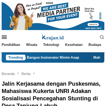
Loncat
ke
konten
Menu
Mobile
Pendidikan
Wisata
Teknologi
Kesehatan
Budaya
un Insinerator Minim Asap
Trending
Mahasiswa KKN 29 UINSA Pe
Beranda
Berita
Jalin Kerjasama dengan Puskesmas,
Mahasiswa Kukerta UNRI Adakan
Sosialisasi Pencegahan Stunting di
Desa Tanjung Labuh