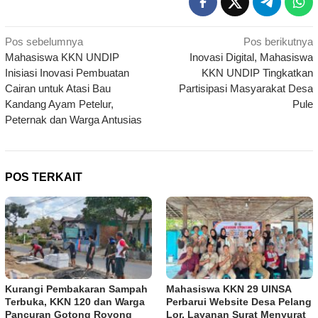
Navigasi
Pos sebelumnya
Pos berikutnya
Mahasiswa KKN UNDIP
Inovasi Digital, Mahasiswa
pos
Inisiasi Inovasi Pembuatan
KKN UNDIP Tingkatkan
Cairan untuk Atasi Bau
Partisipasi Masyarakat Desa
Kandang Ayam Petelur,
Pule
Peternak dan Warga Antusias
POS TERKAIT
Kurangi Pembakaran Sampah
Mahasiswa KKN 29 UINSA
Terbuka, KKN 120 dan Warga
Perbarui Website Desa Pelang
Pancuran Gotong Royong
Lor, Layanan Surat Menyurat