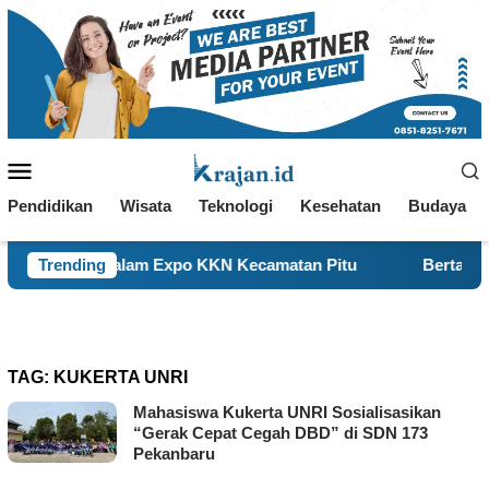
Loncat
ke
konten
Menu
Mobile
Pendidikan
Wisata
Teknologi
Kesehatan
Budaya
 dalam Expo KKN Kecamatan Pitu
Trending
Bertahan Sejak 1977,
TAG:
KUKERTA UNRI
Mahasiswa Kukerta UNRI Sosialisasikan
“Gerak Cepat Cegah DBD” di SDN 173
Pekanbaru