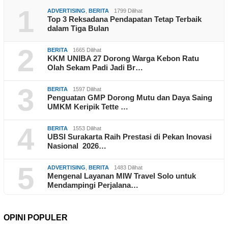
1
ADVERTISING
,
BERITA
1799 Dilihat
Top 3 Reksadana Pendapatan Tetap Terbaik
dalam Tiga Bulan
2
BERITA
1665 Dilihat
KKM UNIBA 27 Dorong Warga Kebon Ratu
Olah Sekam Padi Jadi Br…
3
BERITA
1597 Dilihat
Penguatan GMP Dorong Mutu dan Daya Saing
UMKM Keripik Tette …
4
BERITA
1553 Dilihat
UBSI Surakarta Raih Prestasi di Pekan Inovasi
Nasional 2026…
5
ADVERTISING
,
BERITA
1483 Dilihat
Mengenal Layanan MIW Travel Solo untuk
Mendampingi Perjalana…
OPINI POPULER