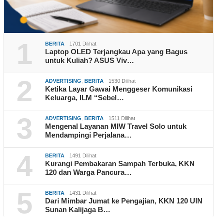
1
BERITA
1701 Dilihat
Laptop OLED Terjangkau Apa yang Bagus
untuk Kuliah? ASUS Viv…
2
ADVERTISING
,
BERITA
1530 Dilihat
Ketika Layar Gawai Menggeser Komunikasi
Keluarga, ILM “Sebel…
3
ADVERTISING
,
BERITA
1511 Dilihat
Mengenal Layanan MIW Travel Solo untuk
Mendampingi Perjalana…
4
BERITA
1491 Dilihat
Kurangi Pembakaran Sampah Terbuka, KKN
120 dan Warga Pancura…
5
BERITA
1431 Dilihat
Dari Mimbar Jumat ke Pengajian, KKN 120 UIN
Sunan Kalijaga B…