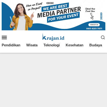
Loncat
ke
konten
Menu
Mobile
Pendidikan
Wisata
Teknologi
Kesehatan
Budaya