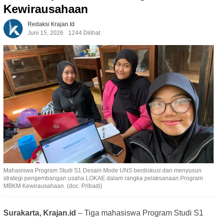
Kewirausahaan
Redaksi Krajan.id
Juni 15, 2026
1244 Dilihat
Mahasiswa Program Studi S1 Desain Mode UNS berdiskusi dan menyusun
strategi pengembangan usaha LOKAE dalam rangka pelaksanaan Program
MBKM Kewirausahaan. (doc. Pribadi)
Surakarta, Krajan.id
– Tiga mahasiswa Program Studi S1