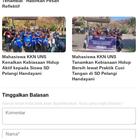
Terlambat” Hadirkan Pesan
Reflektif
Mahasiswa KKN UNS
Mahasiswa KKN UNS
Kenalkan Kebiasaan Hidup
Tanamkan Kebiasaan Hidup
Aktif kepada Siswa SD
Bersih lewat Praktik Cuci
Pelangi Handayani
Tangan di SD Pelangi
Handayani
Tinggalkan Balasan
Alamat email Anda tidak akan dipublikasikan.
Ruas yang wajib ditandai
*