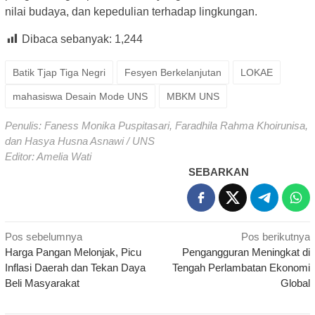
nilai budaya, dan kepedulian terhadap lingkungan.
Dibaca sebanyak:
1,244
Batik Tjap Tiga Negri
Fesyen Berkelanjutan
LOKAE
mahasiswa Desain Mode UNS
MBKM UNS
Penulis: Faness Monika Puspitasari, Faradhila Rahma Khoirunisa,
dan Hasya Husna Asnawi / UNS
Editor: Amelia Wati
SEBARKAN
Navigasi
Pos sebelumnya
Pos berikutnya
Harga Pangan Melonjak, Picu
Pengangguran Meningkat di
pos
Inflasi Daerah dan Tekan Daya
Tengah Perlambatan Ekonomi
Beli Masyarakat
Global