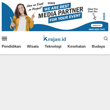
Loncat
ke
konten
Menu
Mobile
Pendidikan
Wisata
Teknologi
Kesehatan
Budaya