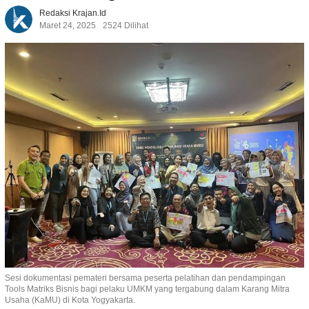
Redaksi Krajan.id
Maret 24, 2025
2524 Dilihat
Sesi dokumentasi pemateri bersama peserta pelatihan dan pendampingan
Tools Matriks Bisnis bagi pelaku UMKM yang tergabung dalam Karang Mitra
Usaha (KaMU) di Kota Yogyakarta.