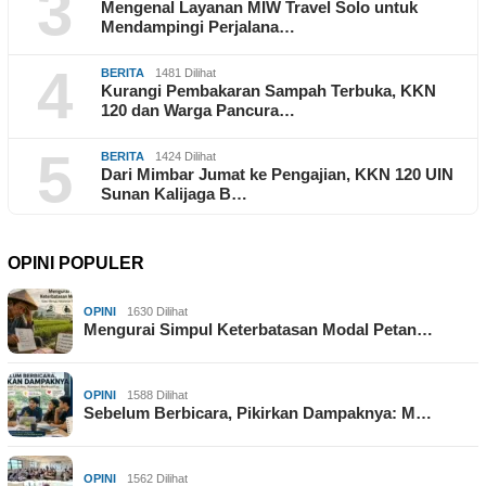
3
Mengenal Layanan MIW Travel Solo untuk
Mendampingi Perjalana…
4
BERITA
1481 Dilihat
Kurangi Pembakaran Sampah Terbuka, KKN
120 dan Warga Pancura…
5
BERITA
1424 Dilihat
Dari Mimbar Jumat ke Pengajian, KKN 120 UIN
Sunan Kalijaga B…
OPINI POPULER
OPINI
1630 Dilihat
Mengurai Simpul Keterbatasan Modal Petan…
OPINI
1588 Dilihat
Sebelum Berbicara, Pikirkan Dampaknya: M…
OPINI
1562 Dilihat