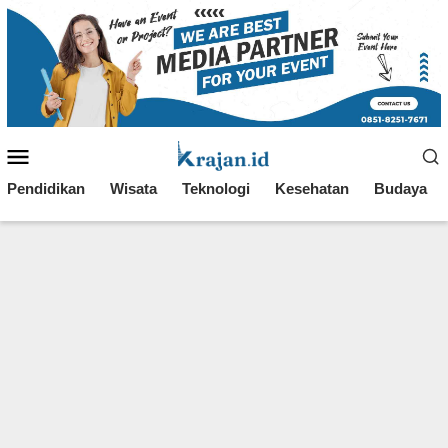
Loncat
ke
konten
Menu
Mobile
Pendidikan
Wisata
Teknologi
Kesehatan
Budaya