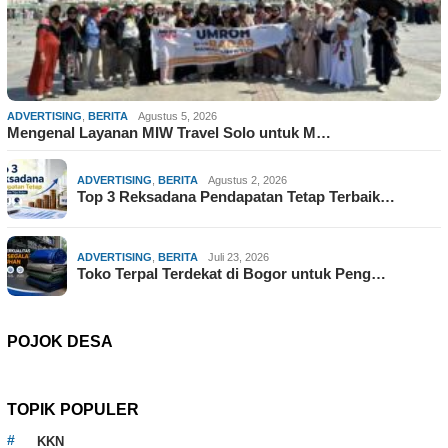
ADVERTISING
,
BERITA
Agustus 5, 2026
Mengenal Layanan MIW Travel Solo untuk M…
ADVERTISING
,
BERITA
Agustus 2, 2026
Top 3 Reksadana Pendapatan Tetap Terbaik…
ADVERTISING
,
BERITA
Juli 23, 2026
Toko Terpal Terdekat di Bogor untuk Peng…
POJOK DESA
TOPIK POPULER
KKN