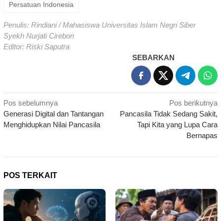
Persatuan Indonesia
Penulis: Rindiani / Mahasiswa Universitas Islam Negri Siber
Syekh Nurjati Cirebon
Editor: Riski Saputra
SEBARKAN
Navigasi
Pos sebelumnya
Pos berikutnya
Generasi Digital dan Tantangan
Pancasila Tidak Sedang Sakit,
pos
Menghidupkan Nilai Pancasila
Tapi Kita yang Lupa Cara
Bernapas
POS TERKAIT