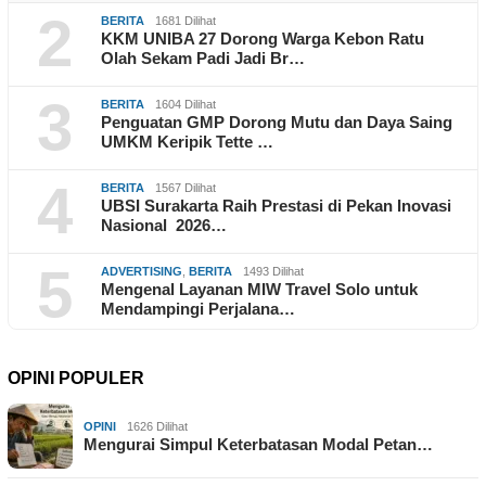
2
BERITA
1681 Dilihat
KKM UNIBA 27 Dorong Warga Kebon Ratu
Olah Sekam Padi Jadi Br…
3
BERITA
1604 Dilihat
Penguatan GMP Dorong Mutu dan Daya Saing
UMKM Keripik Tette …
4
BERITA
1567 Dilihat
UBSI Surakarta Raih Prestasi di Pekan Inovasi
Nasional 2026…
5
ADVERTISING
,
BERITA
1493 Dilihat
Mengenal Layanan MIW Travel Solo untuk
Mendampingi Perjalana…
OPINI POPULER
OPINI
1626 Dilihat
Mengurai Simpul Keterbatasan Modal Petan…