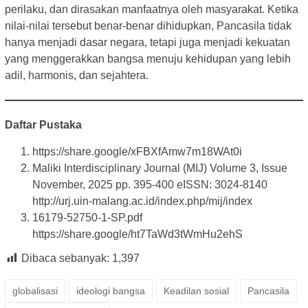
perilaku, dan dirasakan manfaatnya oleh masyarakat. Ketika
nilai-nilai tersebut benar-benar dihidupkan, Pancasila tidak
hanya menjadi dasar negara, tetapi juga menjadi kekuatan
yang menggerakkan bangsa menuju kehidupan yang lebih
adil, harmonis, dan sejahtera.
Daftar Pustaka
https://share.google/xFBXfAmw7m18WAt0i
Maliki Interdisciplinary Journal (MIJ) Volume 3, Issue
November, 2025 pp. 395-400 eISSN: 3024-8140
http://urj.uin-malang.ac.id/index.php/mij/index
16179-52750-1-SP.pdf
https://share.google/ht7TaWd3tWmHu2ehS
Dibaca sebanyak:
1,397
globalisasi
ideologi bangsa
Keadilan sosial
Pancasila