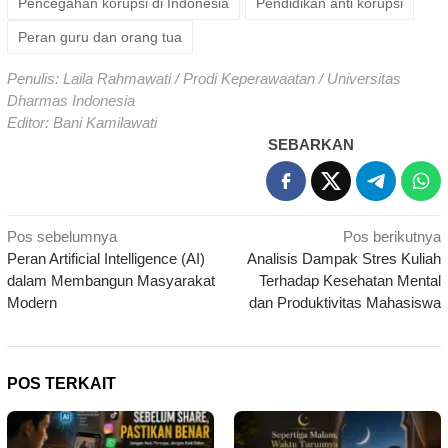
Pencegahan korupsi di Indonesia
Pendidikan anti korupsi
Peran guru dan orang tua
Penulis: Laila Rahmawati / Prodi Keperawaatan / Universitas
Dharmas Indonesia
Editor: Bani Kamilawati
SEBARKAN
Navigasi
Pos sebelumnya
Pos berikutnya
Peran Artificial Intelligence (AI)
Analisis Dampak Stres Kuliah
pos
dalam Membangun Masyarakat
Terhadap Kesehatan Mental
Modern
dan Produktivitas Mahasiswa
POS TERKAIT