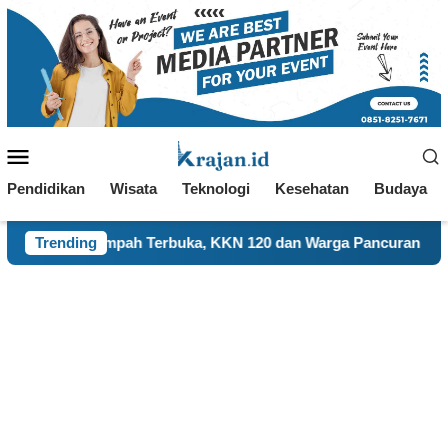
Loncat
ke
konten
Menu
Mobile
Pendidikan
Wisata
Teknologi
Kesehatan
Budaya
h Terbuka, KKN 120 dan Warga Pancuran Gotong Royong Bangu
Trending