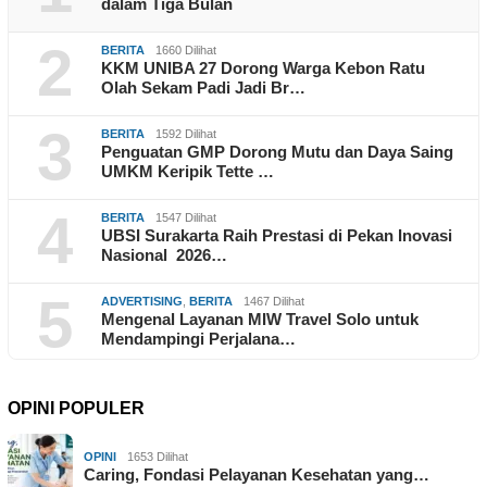
dalam Tiga Bulan
2
BERITA
1660 Dilihat
KKM UNIBA 27 Dorong Warga Kebon Ratu
Olah Sekam Padi Jadi Br…
3
BERITA
1592 Dilihat
Penguatan GMP Dorong Mutu dan Daya Saing
UMKM Keripik Tette …
4
BERITA
1547 Dilihat
UBSI Surakarta Raih Prestasi di Pekan Inovasi
Nasional 2026…
5
ADVERTISING
,
BERITA
1467 Dilihat
Mengenal Layanan MIW Travel Solo untuk
Mendampingi Perjalana…
OPINI POPULER
OPINI
1653 Dilihat
Caring, Fondasi Pelayanan Kesehatan yang…