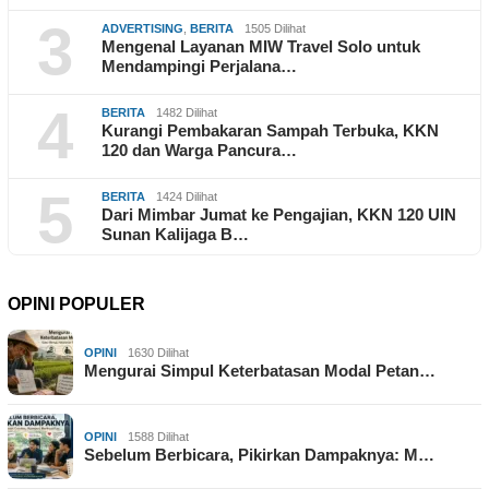
3
ADVERTISING
,
BERITA
1505 Dilihat
Mengenal Layanan MIW Travel Solo untuk
Mendampingi Perjalana…
4
BERITA
1482 Dilihat
Kurangi Pembakaran Sampah Terbuka, KKN
120 dan Warga Pancura…
5
BERITA
1424 Dilihat
Dari Mimbar Jumat ke Pengajian, KKN 120 UIN
Sunan Kalijaga B…
OPINI POPULER
OPINI
1630 Dilihat
Mengurai Simpul Keterbatasan Modal Petan…
OPINI
1588 Dilihat
Sebelum Berbicara, Pikirkan Dampaknya: M…