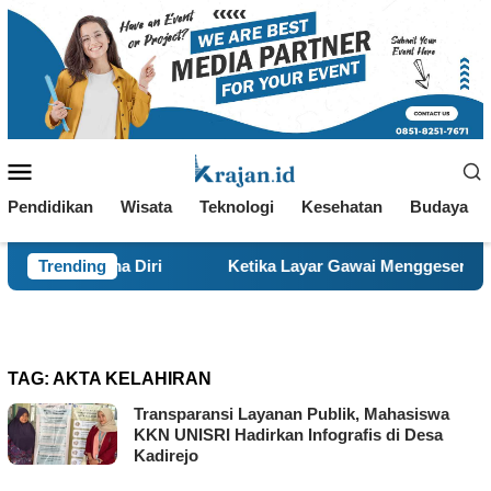
Loncat
ke
konten
Menu
Mobile
Pendidikan
Wisata
Teknologi
Kesehatan
Budaya
erima Diri
Trending
Ketika Layar Gawai Menggeser Komunikasi K
TAG:
AKTA KELAHIRAN
Transparansi Layanan Publik, Mahasiswa
KKN UNISRI Hadirkan Infografis di Desa
Kadirejo