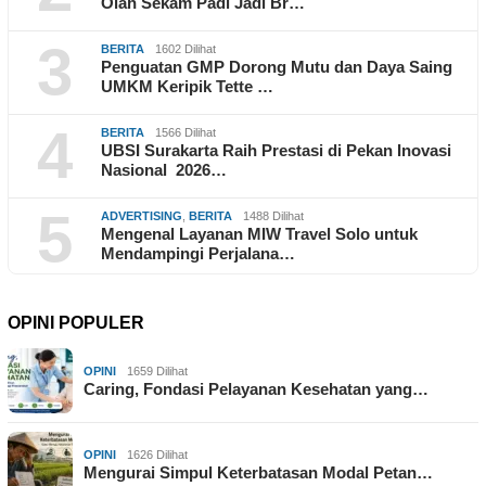
Olah Sekam Padi Jadi Br…
3
BERITA
1602 Dilihat
Penguatan GMP Dorong Mutu dan Daya Saing
UMKM Keripik Tette …
4
BERITA
1566 Dilihat
UBSI Surakarta Raih Prestasi di Pekan Inovasi
Nasional 2026…
5
ADVERTISING
,
BERITA
1488 Dilihat
Mengenal Layanan MIW Travel Solo untuk
Mendampingi Perjalana…
OPINI POPULER
OPINI
1659 Dilihat
Caring, Fondasi Pelayanan Kesehatan yang…
OPINI
1626 Dilihat
Mengurai Simpul Keterbatasan Modal Petan…