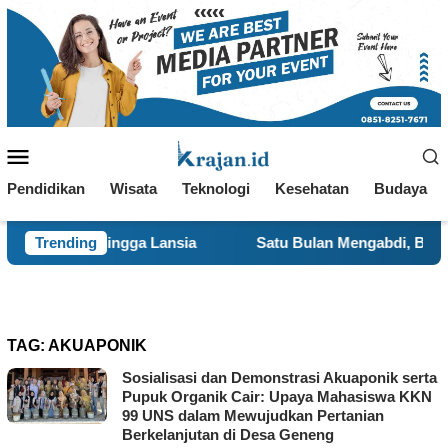
Loncat
ke
konten
Menu
Mobile
Pendidikan
Wisata
Teknologi
Kesehatan
Budaya
 hingga Lansia
Trending
Satu Bulan Mengabdi, BBK 8 UNAIR Tam
TAG:
AKUAPONIK
Sosialisasi dan Demonstrasi Akuaponik serta
Pupuk Organik Cair: Upaya Mahasiswa KKN
99 UNS dalam Mewujudkan Pertanian
Berkelanjutan di Desa Geneng