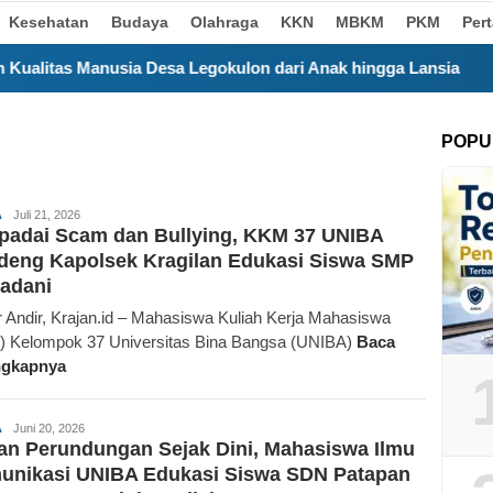
Kesehatan
Budaya
Olahraga
KKN
MBKM
PKM
Per
sa Legokulon dari Anak hingga Lansia
Satu Bulan Meng
POPU
Redaksi
A
Juli 21, 2026
padai Scam dan Bullying, KKM 37 UNIBA
Krajan.id
deng Kapolsek Kragilan Edukasi Siswa SMP
adani
 Andir, Krajan.id – Mahasiswa Kuliah Kerja Mahasiswa
 Kelompok 37 Universitas Bina Bangsa (UNIBA)
Baca
ngkapnya
Redaksi
A
Juni 20, 2026
n Perundungan Sejak Dini, Mahasiswa Ilmu
Krajan.id
unikasi UNIBA Edukasi Siswa SDN Patapan