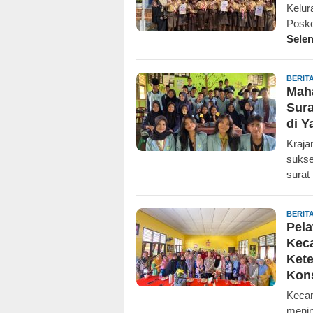
Kelur
Posko
Sele
BERIT
Maha
Sur
di Y
Kraja
sukse
surat
BERIT
Pela
Kec
Kete
Kon
Kecam
menin