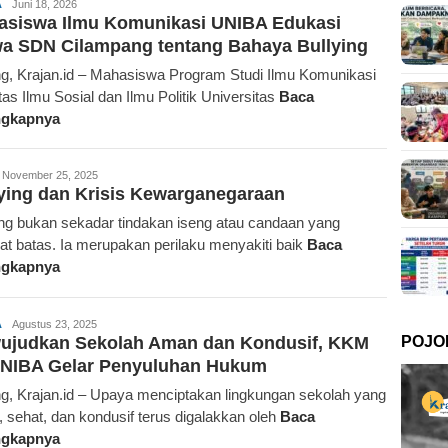
Redaksi
A
Juni 18, 2026
asiswa Ilmu Komunikasi UNIBA Edukasi
Krajan.id
a SDN Cilampang tentang Bahaya Bullying
g, Krajan.id – Mahasiswa Program Studi Ilmu Komunikasi
tas Ilmu Sosial dan Ilmu Politik Universitas
Baca
ngkapnya
edaksi
November 25, 2025
ying dan Krisis Kewarganegaraan
rajan.id
ing bukan sekadar tindakan iseng atau candaan yang
at batas. Ia merupakan perilaku menyakiti baik
Baca
ngkapnya
Krajan.id
A
Agustus 23, 2025
POJO
ujudkan Sekolah Aman dan Kondusif, KKM
UNIBA Gelar Penyuluhan Hukum
g, Krajan.id – Upaya menciptakan lingkungan sekolah yang
 sehat, dan kondusif terus digalakkan oleh
Baca
ngkapnya