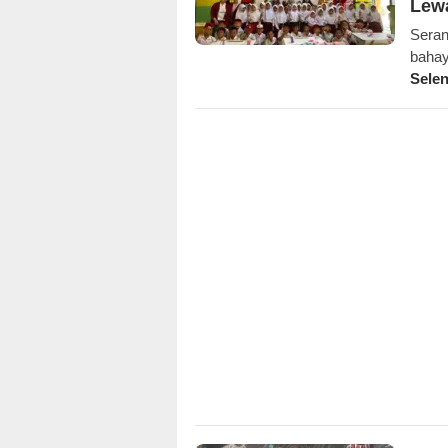
Lewa
Seran
bahay
Sele