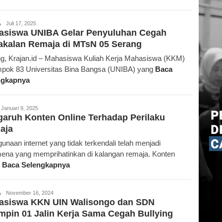
Krajan.id
A
Juli 17, 2025
asiswa UNIBA Gelar Penyuluhan Cegah
akalan Remaja di MTsN 05 Serang
g, Krajan.id – Mahasiswa Kuliah Kerja Mahasiswa (KKM)
pok 83 Universitas Bina Bangsa (UNIBA) yang
Baca
ngkapnya
edaksi
Januari 9, 2025
aruh Konten Online Terhadap Perilaku
aja
unaan internet yang tidak terkendali telah menjadi
ena yang memprihatinkan di kalangan remaja. Konten
e
Baca Selengkapnya
Redaksi
A
November 16, 2024
asiswa KKN UIN Walisongo dan SDN
pin 01 Jalin Kerja Sama Cegah Bullying