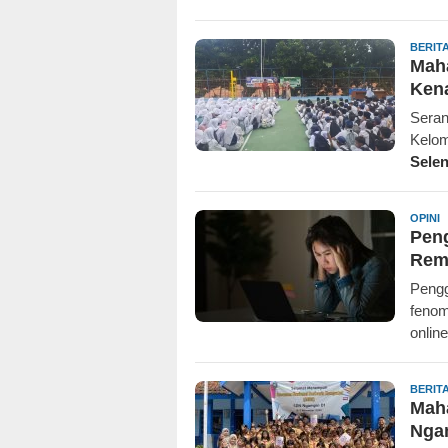
BERIT
Mah
Ken
Seran
Kelom
Sele
R
OPINI
Peng
Rem
Pengg
fenom
onlin
BERIT
Mah
Ngam