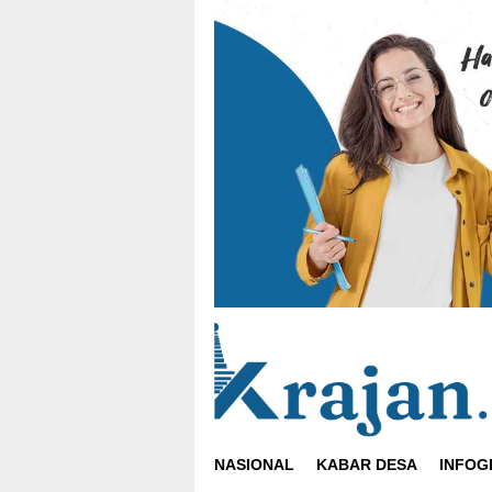
Loncat
ke
konten
NASIONAL
KABAR DESA
INFOG