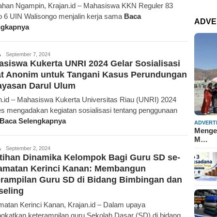
ahan Ngampin, Krajan.id – Mahasiswa KKN Reguler 83
 6 UIN Walisongo menjalin kerja sama
Baca
ADVE
ngkapnya
Redaksi
A
September 7, 2024
siswa Kukerta UNRI 2024 Gelar Sosialisasi
at Anonim untuk Tangani Kasus Perundungan
ayasan Darul Ulum
n.id – Mahasiswa Kukerta Universitas Riau (UNRI) 2024
s mengadakan kegiatan sosialisasi tentang penggunaan
Baca Selengkapnya
ADVERT
Mengen
M…
Redaksi
A
September 2, 2024
tihan Dinamika Kelompok Bagi Guru SD se-
amatan Kerinci Kanan: Membangun
rampilan Guru SD di Bidang Bimbingan dan
seling
atan Kerinci Kanan, Krajan.id – Dalam upaya
gkatkan keterampilan guru Sekolah Dasar (SD) di bidang