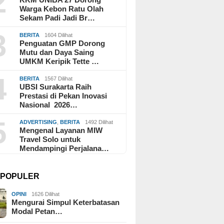
2
Warga Kebon Ratu Olah
Sekam Padi Jadi Br…
3
BERITA
1604 Dilihat
Penguatan GMP Dorong
Mutu dan Daya Saing
UMKM Keripik Tette …
4
BERITA
1567 Dilihat
UBSI Surakarta Raih
Prestasi di Pekan Inovasi
Nasional 2026…
5
ADVERTISING
,
BERITA
1492 Dilihat
Mengenal Layanan MIW
Travel Solo untuk
Mendampingi Perjalana…
I POPULER
OPINI
1626 Dilihat
Mengurai Simpul Keterbatasan
Modal Petan…