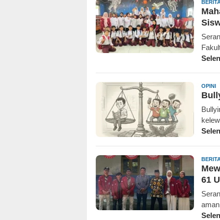
BERIT
Mah
Sisw
Seran
Fakul
Sele
R
OPINI
Bull
K
Bully
kelew
Sele
BERIT
Mew
61 
Seran
aman,
Sele