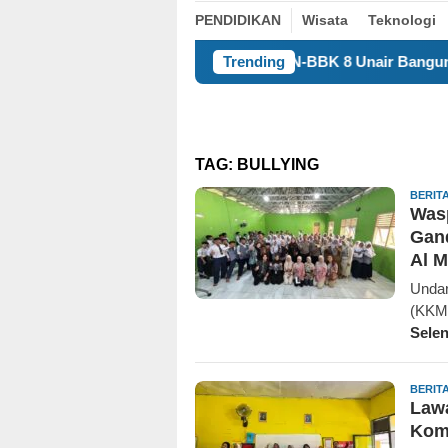
PENDIDIKAN
Wisata
Teknologi
KKN-BBK 8 Unair Bangun Kualitas Manusia De
Trending
TAG:
BULLYING
BERIT
Was
Gan
Al M
Undar
(KKM)
Sele
BERIT
Lawa
Kom