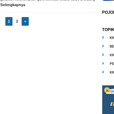
 Selengkapnya
POJO
1
2
»
TOPI
K
BE
KK
PE
KK