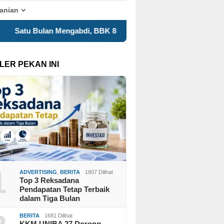
tanian
abdi, BBK 8 UNAIR Tampilkan Capaian Program Kerja dalam E
LER PEKAN INI
1
ADVERTISING
,
BERITA
1807 Dilihat
Top 3 Reksadana
Pendapatan Tetap Terbaik
dalam Tiga Bulan
BERITA
1681 Dilihat
KKM UNIBA 27 Dorong