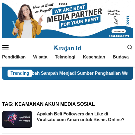
Loncat
ke
konten
Menu
Mobile
Pendidikan
Wisata
Teknologi
Kesehatan
Budaya
SI Ubah Sampah Menjadi Sumber Penghasilan Warga Desa Gunu
Trending
TAG:
KEAMANAN AKUN MEDIA SOSIAL
Apakah Beli Followers dan Like di
Viralsatu.com Aman untuk Bisnis Online?