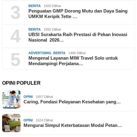
3
BERITA
1600 Dilihat
Penguatan GMP Dorong Mutu dan Daya Saing
UMKM Keripik Tette …
4
BERITA
1555 Dilihat
UBSI Surakarta Raih Prestasi di Pekan Inovasi
Nasional 2026…
5
ADVERTISING
,
BERITA
1486 Dilihat
Mengenal Layanan MIW Travel Solo untuk
Mendampingi Perjalana…
OPINI POPULER
OPINI
1657 Dilihat
Caring, Fondasi Pelayanan Kesehatan yang…
OPINI
1624 Dilihat
Mengurai Simpul Keterbatasan Modal Petan…