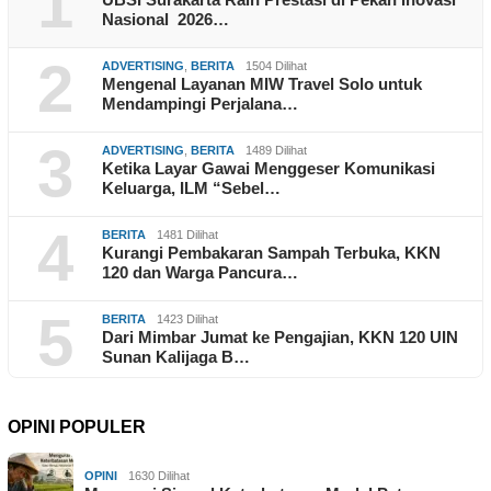
1
Nasional 2026…
2
ADVERTISING
,
BERITA
1504 Dilihat
Mengenal Layanan MIW Travel Solo untuk
Mendampingi Perjalana…
3
ADVERTISING
,
BERITA
1489 Dilihat
Ketika Layar Gawai Menggeser Komunikasi
Keluarga, ILM “Sebel…
4
BERITA
1481 Dilihat
Kurangi Pembakaran Sampah Terbuka, KKN
120 dan Warga Pancura…
5
BERITA
1423 Dilihat
Dari Mimbar Jumat ke Pengajian, KKN 120 UIN
Sunan Kalijaga B…
OPINI POPULER
OPINI
1630 Dilihat