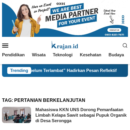
Loncat
ke
konten
Menu
Mobile
Pendidikan
Wisata
Teknologi
Kesehatan
Budaya
ebelum Terlambat” Hadirkan Pesan Reflektif
Trending
Data Geos
TAG:
PERTANIAN BERKELANJUTAN
Mahasiswa KKN UNS Dorong Pemanfaatan
Limbah Kelapa Sawit sebagai Pupuk Organik
di Desa Serongga