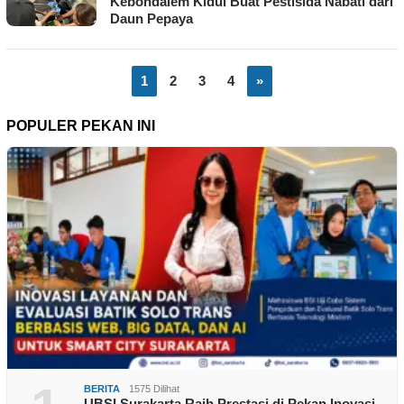
Kebondalem Kidul Buat Pestisida Nabati dari
Daun Pepaya
1
2
3
4
»
POPULER PEKAN INI
BERITA
1575 Dilihat
UBSI Surakarta Raih Prestasi di Pekan Inovasi