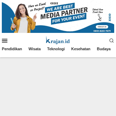
Loncat
ke
konten
Menu
Mobile
Pendidikan
Wisata
Teknologi
Kesehatan
Budaya