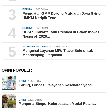
3
BERITA
1600 Dilihat
Penguatan GMP Dorong Mutu dan Daya Saing
UMKM Keripik Tette …
4
BERITA
1555 Dilihat
UBSI Surakarta Raih Prestasi di Pekan Inovasi
Nasional 2026…
5
ADVERTISING
,
BERITA
1486 Dilihat
Mengenal Layanan MIW Travel Solo untuk
Mendampingi Perjalana…
OPINI POPULER
OPINI
1657 Dilihat
Caring, Fondasi Pelayanan Kesehatan yang…
OPINI
1624 Dilihat
Mengurai Simpul Keterbatasan Modal Petan…