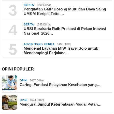
3
BERITA
1599 Dilihat
Penguatan GMP Dorong Mutu dan Daya Saing
UMKM Keripik Tette …
4
BERITA
1555 Dilihat
UBSI Surakarta Raih Prestasi di Pekan Inovasi
Nasional 2026…
5
ADVERTISING
,
BERITA
1485 Dilihat
Mengenal Layanan MIW Travel Solo untuk
Mendampingi Perjalana…
OPINI POPULER
OPINI
1657 Dilihat
Caring, Fondasi Pelayanan Kesehatan yang…
OPINI
1624 Dilihat
Mengurai Simpul Keterbatasan Modal Petan…