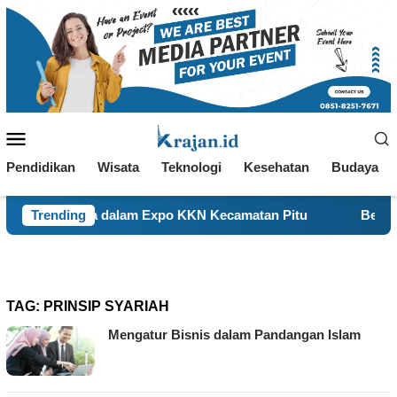
Loncat
ke
konten
Menu
Mobile
Pendidikan
Wisata
Teknologi
Kesehatan
Budaya
Kerja dalam Expo KKN Kecamatan Pitu
Trending
Bertahan Sejak 
TAG:
PRINSIP SYARIAH
Mengatur Bisnis dalam Pandangan Islam