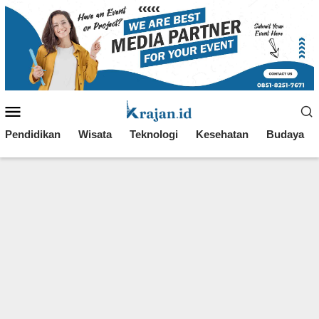
Loncat
ke
konten
Menu
Mobile
Pendidikan
Wisata
Teknologi
Kesehatan
Budaya