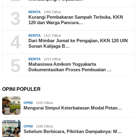
3
BERITA
1480 Dilihat
Kurangi Pembakaran Sampah Terbuka, KKN
120 dan Warga Pancura…
4
BERITA
1422 Dilihat
Dari Mimbar Jumat ke Pengajian, KKN 120 UIN
Sunan Kalijaga B…
5
BERITA
1414 Dilihat
Mahasiswa Amikom Yogyakarta
Dokumentasikan Proses Pembuatan …
OPINI POPULER
OPINI
1630 Dilihat
Mengurai Simpul Keterbatasan Modal Petan…
OPINI
1588 Dilihat
Sebelum Berbicara, Pikirkan Dampaknya: M…