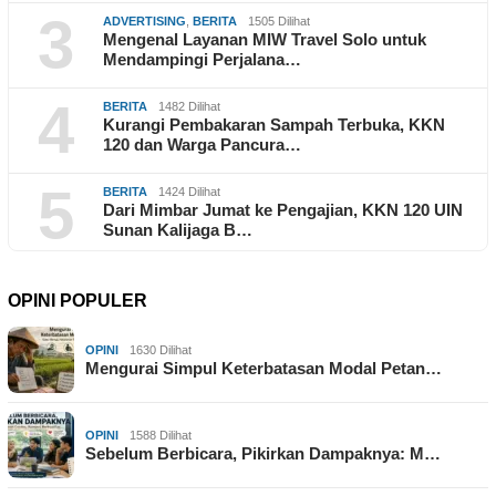
3
ADVERTISING
,
BERITA
1505 Dilihat
Mengenal Layanan MIW Travel Solo untuk
Mendampingi Perjalana…
4
BERITA
1482 Dilihat
Kurangi Pembakaran Sampah Terbuka, KKN
120 dan Warga Pancura…
5
BERITA
1424 Dilihat
Dari Mimbar Jumat ke Pengajian, KKN 120 UIN
Sunan Kalijaga B…
OPINI POPULER
OPINI
1630 Dilihat
Mengurai Simpul Keterbatasan Modal Petan…
OPINI
1588 Dilihat
Sebelum Berbicara, Pikirkan Dampaknya: M…