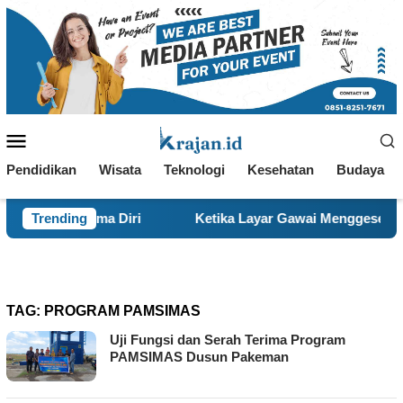
Loncat
ke
konten
Menu
Mobile
Pendidikan
Wisata
Teknologi
Kesehatan
Budaya
erima Diri
Trending
Ketika Layar Gawai Menggeser Komunikasi K
TAG:
PROGRAM PAMSIMAS
Uji Fungsi dan Serah Terima Program
PAMSIMAS Dusun Pakeman