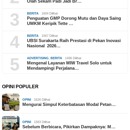
Olah Sekam Padi Jadi Br…
3
BERITA
1604 Dilihat
Penguatan GMP Dorong Mutu dan Daya Saing
UMKM Keripik Tette …
4
BERITA
1567 Dilihat
UBSI Surakarta Raih Prestasi di Pekan Inovasi
Nasional 2026…
5
ADVERTISING
,
BERITA
1496 Dilihat
Mengenal Layanan MIW Travel Solo untuk
Mendampingi Perjalana…
OPINI POPULER
OPINI
1626 Dilihat
Mengurai Simpul Keterbatasan Modal Petan…
OPINI
1583 Dilihat
Sebelum Berbicara, Pikirkan Dampaknya: M…