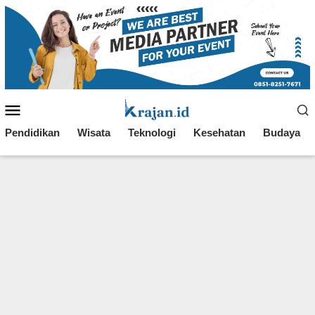
Loncat
ke
konten
Menu
Mobile
Pendidikan
Wisata
Teknologi
Kesehatan
Budaya